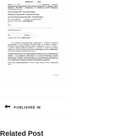
Nawigacja
wpisu
PUBLISHED IN
Related Post