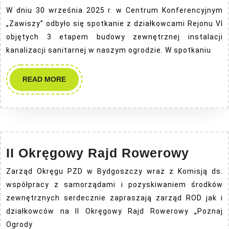
W dniu 30 września 2025 r. w Centrum Konferencyjnym
„Zawiszy” odbyło się spotkanie z działkowcami Rejonu VI
objętych 3 etapem budowy zewnętrznej instalacji
kanalizacji sanitarnej w naszym ogrodzie. W spotkaniu
READ
READ MORE
MORE
II
II Okręgowy Rajd Rowerowy
Okrę
Zarząd Okręgu PZD w Bydgoszczy wraz z Komisją ds.
Rajd
współpracy z samorządami i pozyskiwaniem środków
Rowe
zewnętrznych serdecznie zapraszają zarząd ROD jak i
działkowców na II Okręgowy Rajd Rowerowy „Poznaj
Ogrody