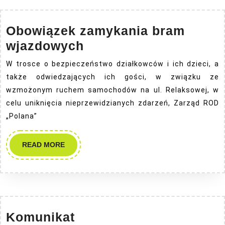
Obowiązek zamykania bram
Obowiązek
wjazdowych
zamykania
W trosce o bezpieczeństwo działkowców i ich dzieci, a
bram
także odwiedzających ich gości, w związku ze
wjazdowych
wzmożonym ruchem samochodów na ul. Relaksowej, w
celu uniknięcia nieprzewidzianych zdarzeń, Zarząd ROD
„Polana”
READ
READ MORE
MORE
Komunikat
Komunikat