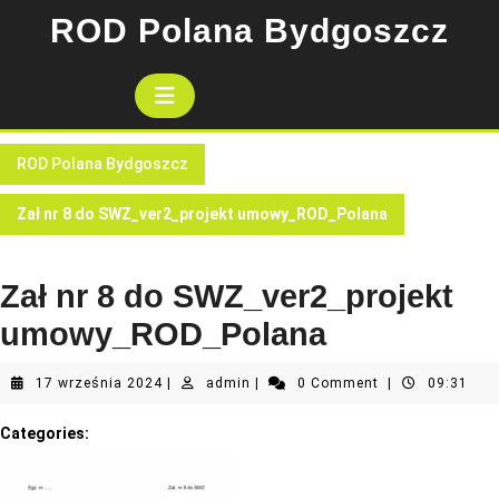
Skip
ROD Polana Bydgoszcz
to
content
Open
Button
ROD Polana Bydgoszcz
Zał nr 8 do SWZ_ver2_projekt umowy_ROD_Polana
Zał nr 8 do SWZ_ver2_projekt
umowy_ROD_Polana
17
admin
17 września 2024
|
admin
|
0 Comment
|
09:31
września
2024
Categories: