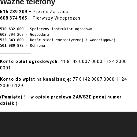
Ważne telefony
516 289 209
– Prezes Zarządu
608 374 565
– Pierwszy Wiceprezes
510 632 009 
- Społeczny instruktor ogrodowy
603 794 267 - Gospodarz
533 343 800
 - Dozór sieci energetycznej i wodociągowej
501 089 872
 - Ochrona
Konto opłat ogrodowych:
41 8142 0007 0000 1124 2000
0001
Konto do wpłat na kanalizację:
77 8142 0007 0000 1124
2000 0129
(Pamiętaj ! – w opisie przelewu ZAWSZE podaj numer
działki)
Search