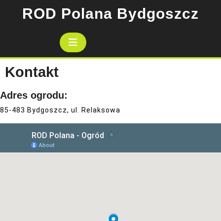
Skip
ROD Polana Bydgoszcz
to
content
Open
Button
Kontakt
Adres ogrodu:
85-483 Bydgoszcz, ul. Relaksowa