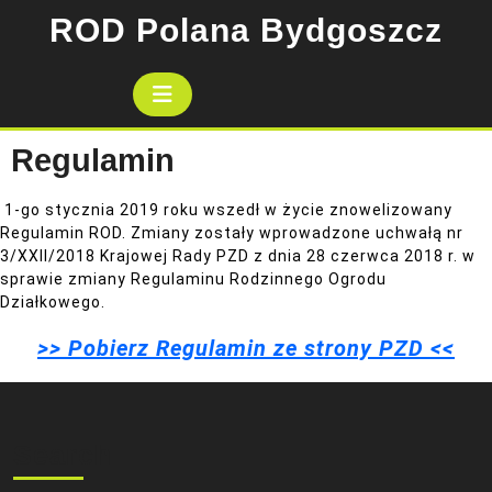
Skip
ROD Polana Bydgoszcz
to
content
Open
Button
Regulamin
1-go stycznia 2019 roku wszedł w życie znowelizowany
Regulamin ROD. Zmiany zostały wprowadzone uchwałą nr
3/XXII/2018 Krajowej Rady PZD z dnia 28 czerwca 2018 r. w
sprawie zmiany Regulaminu Rodzinnego Ogrodu
Działkowego.
>> Pobierz Regulamin ze strony PZD <<
Search