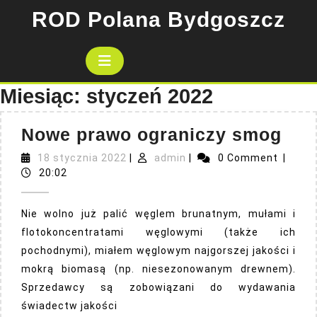
Skip
ROD Polana Bydgoszcz
to
content
Open
Button
Miesiąc:
styczeń 2022
No
Nowe prawo ograniczy smog
pra
18
admin
18 stycznia 2022
|
admin
|
0 Comment
|
stycznia
ogr
20:02
2022
sm
Nie wolno już palić węglem brunatnym, mułami i
flotokoncentratami węglowymi (także ich
pochodnymi), miałem węglowym najgorszej jakości i
mokrą biomasą (np. niesezonowanym drewnem).
Sprzedawcy są zobowiązani do wydawania
świadectw jakości