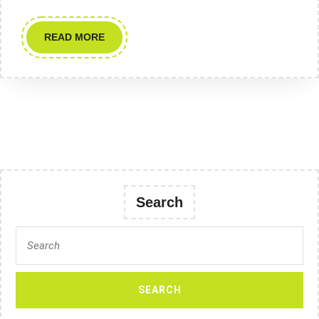
READ
READ MORE
MORE
Search
Search
for: