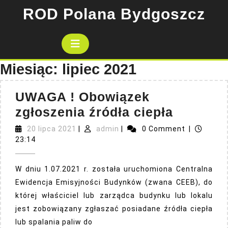
Skip
ROD Polana Bydgoszcz
to
content
Open
Button
Miesiąc:
lipiec 2021
UWAGA ! Obowiązek
UWAGA
zgłoszenia źródła ciepła
!
20
admin
20 lipca 2021
|
admin
|
0 Comment
|
lipca
Obowiąz
23:14
2021
zgłosze
W dniu 1.07.2021 r. została uruchomiona Centralna
źródła
Ewidencja Emisyjności Budynków (zwana CEEB), do
ciepła
której właściciel lub zarządca budynku lub lokalu
jest zobowiązany zgłaszać posiadane źródła ciepła
lub spalania paliw do