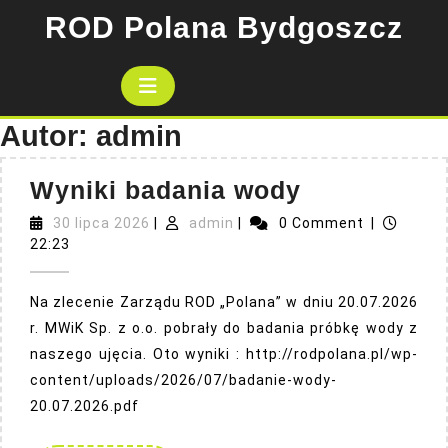
Skip
ROD Polana Bydgoszcz
to
content
Open
Button
Autor:
admin
Wyniki
Wyniki badania wody
badania
30
admin
30 lipca 2026
|
admin
|
0 Comment
|
lipca
wody
22:23
2026
Na zlecenie Zarządu ROD „Polana” w dniu 20.07.2026
r. MWiK Sp. z o.o. pobrały do badania próbkę wody z
naszego ujęcia. Oto wyniki : http://rodpolana.pl/wp-
content/uploads/2026/07/badanie-wody-
20.07.2026.pdf