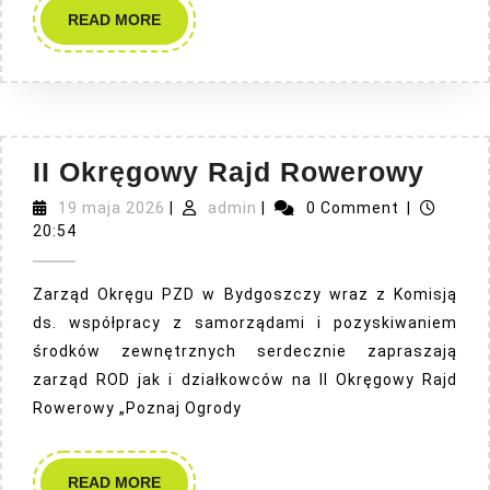
READ
READ MORE
MORE
II
II Okręgowy Rajd Rowerowy
Okr
19
admin
19 maja 2026
|
admin
|
0 Comment
|
maja
Rajd
20:54
2026
Row
Zarząd Okręgu PZD w Bydgoszczy wraz z Komisją
ds. współpracy z samorządami i pozyskiwaniem
środków zewnętrznych serdecznie zapraszają
zarząd ROD jak i działkowców na II Okręgowy Rajd
Rowerowy „Poznaj Ogrody
READ
READ MORE