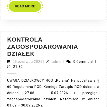
READ
READ MORE
MORE
KONTROLA
ZAGOSPODAROWANIA
KONTROLA
DZIAŁEK
ZAGOSPODAROWANIA
25
admin
25 czerwca 2026
|
admin
|
0 Comment
|
DZIAŁEK
czerwca
21:30
2026
UWAGA DZIAŁKOWCY ROD „Polana” Na podstawie §
60 Regulaminu ROD, Komisja Zarządu ROD dokona w
dniach 27.06 – 15.07.2026 r. przeglądu
zagospodarowania działek. Natomiast w dniach
01.09 – 30.09.2026 r.