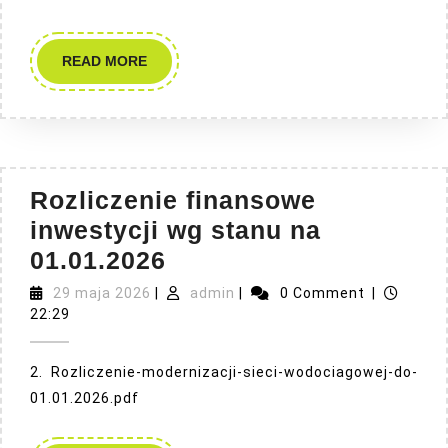
READ
READ MORE
MORE
Rozliczenie finansowe
inwestycji wg stanu na
Rozliczenie
01.01.2026
finansowe
29
admin
29 maja 2026
|
admin
|
0 Comment
|
maja
inwestycji
22:29
2026
wg
2. Rozliczenie-modernizacji-sieci-wodociagowej-do-
stanu
01.01.2026.pdf
na
01.01.2026