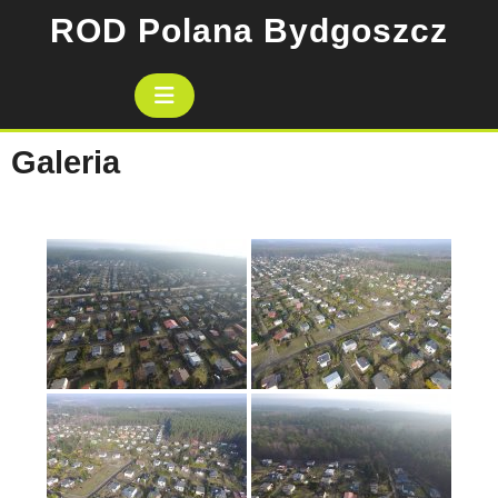
Skip
ROD Polana Bydgoszcz
to
content
Open
Button
Galeria