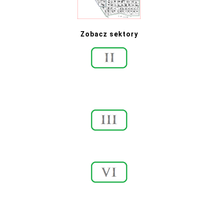
Zobacz sektory
76 – 171
641 – 646
172 – 284
456 – 557
601 – 626