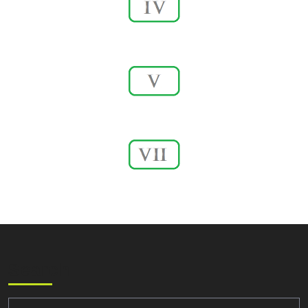
285 – 374
375 – 455
557 – 600
Search
Search