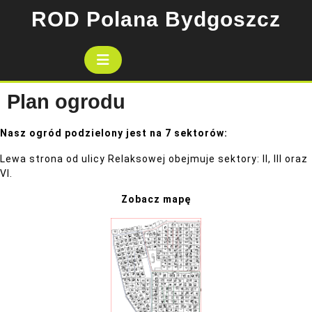
Skip
ROD Polana Bydgoszcz
to
content
Open
Button
Plan ogrodu
Nasz ogród podzielony jest na 7 sektorów:
Lewa strona od ulicy Relaksowej obejmuje sektory: II, III oraz
VI.
Zobacz mapę