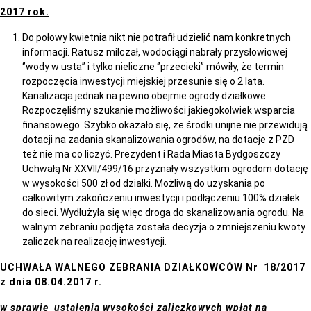
2017 rok.
Do połowy kwietnia nikt nie potrafił udzielić nam konkretnych
informacji. Ratusz milczał, wodociągi nabrały przysłowiowej
‘’wody w usta’’ i tylko nieliczne ‘’przecieki’’ mówiły, że termin
rozpoczęcia inwestycji miejskiej przesunie się o 2 lata.
Kanalizacja jednak na pewno obejmie ogrody działkowe.
Rozpoczęliśmy szukanie możliwości jakiegokolwiek wsparcia
finansowego. Szybko okazało się, że środki unijne nie przewidują
dotacji na zadania skanalizowania ogrodów, na dotacje z PZD
też nie ma co liczyć. Prezydent i Rada Miasta Bydgoszczy
Uchwałą Nr XXVII/499/16 przyznały wszystkim ogrodom dotację
w wysokości 500 zł od działki. Możliwą do uzyskania po
całkowitym zakończeniu inwestycji i podłączeniu 100% działek
do sieci. Wydłużyła się więc droga do skanalizowania ogrodu. Na
walnym zebraniu podjęta została decyzja o zmniejszeniu kwoty
zaliczek na realizację inwestycji.
UCHWAŁA WALNEGO ZEBRANIA DZIAŁKOWCÓW Nr 18/2017
z dnia 08.04.2017 r.
w sprawie ustalenia wysokości zaliczkowych wpłat na