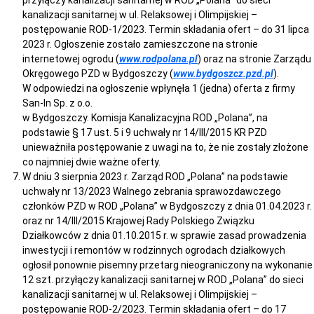
przyłączy kanalizacji sanitarnej w ROD „Polana” do sieci
kanalizacji sanitarnej w ul. Relaksowej i Olimpijskiej –
postępowanie ROD-1/2023. Termin składania ofert – do 31 lipca
2023 r. Ogłoszenie zostało zamieszczone na stronie
internetowej ogrodu (
www.rodpolana.pl
) oraz na stronie Zarządu
Okręgowego PZD w Bydgoszczy (
www.bydgoszcz.pzd.pl
).
W odpowiedzi na ogłoszenie wpłynęła 1 (jedna) oferta z firmy
San-In Sp. z o.o.
w Bydgoszczy. Komisja Kanalizacyjna ROD „Polana”, na
podstawie § 17 ust. 5 i 9 uchwały nr 14/III/2015 KR PZD
unieważniła postępowanie z uwagi na to, że nie zostały złożone
co najmniej dwie ważne oferty.
W dniu 3 sierpnia 2023 r. Zarząd ROD „Polana” na podstawie
uchwały nr 13/2023 Walnego zebrania sprawozdawczego
członków PZD w ROD „Polana” w Bydgoszczy z dnia 01.04.2023 r.
oraz nr 14/III/2015 Krajowej Rady Polskiego Związku
Działkowców z dnia 01.10.2015 r. w sprawie zasad prowadzenia
inwestycji i remontów w rodzinnych ogrodach działkowych
ogłosił ponownie pisemny przetarg nieograniczony na wykonanie
12 szt. przyłączy kanalizacji sanitarnej w ROD „Polana” do sieci
kanalizacji sanitarnej w ul. Relaksowej i Olimpijskiej –
postępowanie ROD-2/2023. Termin składania ofert – do 17