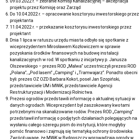
09.03.2022 r. – zebranie Komisji Kanalizacyjnej – akceptacja
projektu przez Komisję oraz Zarząd
Do 10.04.2022 r. – opracowanie kosztorysu inwestorskiego przez
projektanta
11.04.2022 r. – przekazanie kosztorysu inwestorskiego przez
projektant
Dnia 1 lipca w ratuszu urzędu miasta odbyło się spotkanie z
wiceprezydentem Mirosławem Kozłowiczem w sprawie
pozyskania środków finansowych na budowę instalacji
kanalizacyjnych w rod. W spotkaniu z inicjatywy p. Janusza
Olszewskiego – prezes ROD „Malwa” uczestniczyli prezesi ROD
„Polana”, „Pod lasem” „Camping” i „Tramwajarz”. Ponadto obecni
byli: prezes OZ OZD Barbara Kokot, poseł Jan Szopiński,
przedstawiciele UM i MWiK, przedstawiciele Agencji
Restrukturyzacji i Modernizacji Rolnictwa.
Prezesi ogrodów przedstawili informację o aktualnej sytuacji w
danych ogrodach. Wiceprezydent był zaszokowany kwotami
potrzebnymi na skanalizowanie rodów. Prezes ROD „Camping”
przedstawił informację o podjętych działaniach polegających na
wysłaniu całego szeregu pism do instytucji, które mogłyby
pomóc finansowo i zajmują się tematyką ochrony środowiska.
Zwrócił uwagę, że MWiK w Bydgoszczy wprowadzają ogrody w