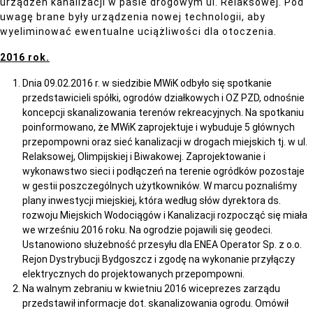
urządzeń kanalizacji w pasie drogowym ul. Relaksowej. Pod
uwagę brane były urządzenia nowej technologii, aby
wyeliminować ewentualne uciążliwości dla otoczenia.
2016 rok.
Dnia 09.02.2016 r. w siedzibie MWiK odbyło się spotkanie
przedstawicieli spółki, ogrodów działkowych i OZ PZD, odnośnie
koncepcji skanalizowania terenów rekreacyjnych. Na spotkaniu
poinformowano, że MWiK zaprojektuje i wybuduje 5 głównych
przepompowni oraz sieć kanalizacji w drogach miejskich tj. w ul.
Relaksowej, Olimpijskiej i Biwakowej. Zaprojektowanie i
wykonawstwo sieci i podłączeń na terenie ogródków pozostaje
w gestii poszczególnych użytkowników. W marcu poznaliśmy
plany inwestycji miejskiej, która według słów dyrektora ds.
rozwoju Miejskich Wodociągów i Kanalizacji rozpocząć się miała
we wrześniu 2016 roku. Na ogrodzie pojawili się geodeci.
Ustanowiono służebność przesyłu dla ENEA Operator Sp. z o.o.
Rejon Dystrybucji Bydgoszcz i zgodę na wykonanie przyłączy
elektrycznych do projektowanych przepompowni.
Na walnym zebraniu w kwietniu 2016 wiceprezes zarządu
przedstawił informacje dot. skanalizowania ogrodu. Omówił