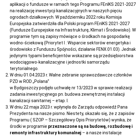
aplikacji o fundusze w ramach tego Programu FEnIKS 2021-2027
na realizację inwestycji kanalizacyjnych w naszych pięciu
ogrodach działkowych. W październiku 2022 roku Komisja
Europejska zatwierdziła dla Polski program FEnIKS 2021-2027
(Fundusze Europejskie na Infrastrukturę, Klimat i Środowisko). W
programie tym są zapisy mówiące o środkach na gospodarkę
wodno-ściekową (Priorytet I : Wsparcie sektorów energetyka i
środowisko z Funduszu Spójności, działanie FENX.01.03). Jednak
jedynymi typami beneficjentów wskazane są przedsiębiorstwa
wodociągowo-kanalizacyjne i jednostki samorządu
terytorialnego.
W dniu 01.04.2023 r. Walne zebranie sprawozdawcze członków
PZD w ROD „Polana”
w Bydgoszczy podjęło uchwałę nr 13/2023 w sprawie realizacji
zadania inwestycyjnego pn. budowa zewnętrznej instalacji
kanalizacji sanitarnej – etap. I.
W dniu 22 maja 2023 r. wpłynęła do Zarządu odpowiedź Pana
Prezydenta na nasze pismo. Niestety, okazało się, że z zapisów
Programu ( SZOP – Szczegółowy Opis Priorytetów) wynika, że
środki w programie
przeznaczone są na budowę, rozbudowę i
remonty infrastruktury komunalnej
– a nasze instalacje