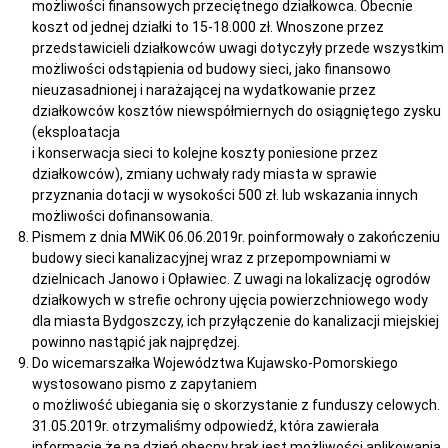
możliwości finansowych przeciętnego działkowca. Obecnie
koszt od jednej działki to 15-18.000 zł. Wnoszone przez
przedstawicieli działkowców uwagi dotyczyły przede wszystkim
możliwości odstąpienia od budowy sieci, jako finansowo
nieuzasadnionej i narażającej na wydatkowanie przez
działkowców kosztów niewspółmiernych do osiągniętego zysku
(eksploatacja
i konserwacja sieci to kolejne koszty poniesione przez
działkowców), zmiany uchwały rady miasta w sprawie
przyznania dotacji w wysokości 500 zł. lub wskazania innych
możliwości dofinansowania.
Pismem z dnia MWiK 06.06.2019r. poinformowały o zakończeniu
budowy sieci kanalizacyjnej wraz z przepompowniami w
dzielnicach Janowo i Opławiec. Z uwagi na lokalizację ogrodów
działkowych w strefie ochrony ujęcia powierzchniowego wody
dla miasta Bydgoszczy, ich przyłączenie do kanalizacji miejskiej
powinno nastąpić jak najprędzej.
Do wicemarszałka Województwa Kujawsko-Pomorskiego
wystosowano pismo z zapytaniem
o możliwość ubiegania się o skorzystanie z funduszy celowych.
31.05.2019r. otrzymaliśmy odpowiedź, która zawierała
informacje że na dzień obecny brak jest możliwości aplikowania