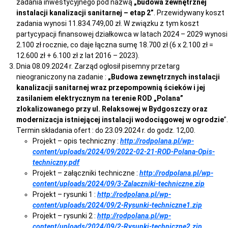
zadania inwestycyjnego pod nazwą
„budowa zewnętrznej
instalacji kanalizacji sanitarnej – etap 2”
. Przewidywany koszt
zadania wynosi 11.834.749,00 zł. W związku z tym koszt
partycypacji finansowej działkowca w latach 2024 – 2029 wynosi
2.100 zł rocznie, co daje łączna sumę 18.700 zł (6 x 2.100 zł =
12.600 zł + 6.100 zł z lat 2016 – 2023).
Dnia 08.09.2024 r. Zarząd ogłosił pisemny przetarg
nieograniczony na zadanie :
„Budowa zewnętrznych instalacji
kanalizacji sanitarnej wraz przepompownią ścieków i jej
zasilaniem elektrycznym na terenie ROD „Polana”
zlokalizowanego przy ul. Relaksowej w Bydgoszczy oraz
modernizacja istniejącej instalacji wodociągowej w ogrodzie
”.
Termin składania ofert : do 23.09.2024 r. do godz. 12,00.
Projekt – opis techniczny :
http://rodpolana.pl/wp-
content/uploads/2024/09/2022-02-21-ROD-Polana-Opis-
techniczny.pdf
Projekt – załączniki techniczne :
http://rodpolana.pl/wp-
content/uploads/2024/09/3-Zalaczniki-techniczne.zip
Projekt – rysunki 1 :
http://rodpolana.pl/wp-
content/uploads/2024/09/2-Rysunki-techniczne1.zip
Projekt – rysunki 2 :
http://rodpolana.pl/wp-
content/uploads/2024/09/2-Rysunki-techniczne2.zip