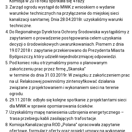
Komisja w 2018 roku spotkała się 4 razy.
Zarząd ogrodu wystąpił do MWiK z wnioskiem o wydanie
warunków technicznych na przyłączenie do miejskiej sieci
kanalizacji sanitarnej. Dnia 28.04.2018r. uzyskaliśmy warunki
techniczne.
Do Regionalnego Dyrektora Ochrony Środowiska wystąpiliśmy z
zapytaniem o prowadzenie postępowania celem uzyskania
decyzji o środowiskowych uwarunkowaniach. Pismem z dnia
19.07.2018 r. zapytanie przekierowano do Prezydenta Miasta
Bydgoszczy, który udzielił niejednobrzmiącej odpowiedzi.
Pod koniec roku otrzymaliśmy pismo o planowanym
zakończeniu prac przez firmę „Skanska”
w terminie do dnia 31.03.2019r. W związku z zakończeniem prac
na ul. Relaksowej powinniśmy zintensyfikować działania
związane z projektowaniem i wykonaniem sieci na terenie
ogrodu.
29.11.2018r. odbyło się kolejne spotkanie z projektantami sieci
dla MWiK w sprawie opomiarowania ścieków.
Uzyskaliśmy mapę naniesienia uzbrojenia energetycznego –
trasa przebiegu kabli zasilających trafostacje.
Komisja Kanalizacyjna ROD „Polana” opracowała zapytanie
ofertowe, formularz oferty oraz projekt umowy na wykonanie