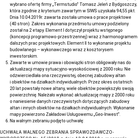
wybrano ofertę firmy „Termstudio” Tomasz Jeleń z Bydgoszczy,
która zgodnie z kryterium zawartym w SIWS uzyskała 94,55 pkt.
Dnia 10.04.2019r. zawarta została umowa o prace projektowe
(40 stron). Zakres wykonania przedmiotu umowy podzielony
został na 2 etapy. Element I dotyczył projektu wstępnego
(koncepcji programowo-przestrzennej) wraz z harmonogramem
dalszych prac projektowych. Element II to wykonanie projektu
budowlanego – wykonawczego wraz z kosztorysem
inwestorskim.
Zawarte w umowie prawa i obowiązki stron obligowały nas do
aktualizacji mapy sytuacyjno-wysokościowej z 2000 roku. Nie
odzwierciedlała ona rzeczywistej, obecnej zabudowy altan
i obiektów na działkach indywidualnych. Przez okres ostatnich
20 lat powstały nowe altany, wiele obiektów powiększyło swoją
powierzchnię. Należało wykonać aktualizację mapy z 2000 roku
o naniesienie danych rzeczywistych dotyczących zabudowy
altan i innych obiektów na działkach indywidualnych. Wykonanie
mapy powierzono Zakładowi Usługowemu „Geo-Inwest”.
Na walnym zebraniu podjęto uchwałę:
UCHWAŁA WALNEGO ZEBRANIA SPRAWOZDAWCZO-