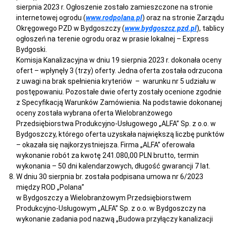
sierpnia 2023 r. Ogłoszenie zostało zamieszczone na stronie
internetowej ogrodu (
www.rodpolana.pl
) oraz na stronie Zarządu
Okręgowego PZD w Bydgoszczy (
www.bydgoszcz.pzd.pl
), tablicy
ogłoszeń na terenie ogrodu oraz w prasie lokalnej – Express
Bydgoski.
Komisja Kanalizacyjna w dniu 19 sierpnia 2023 r. dokonała oceny
ofert – wpłynęły 3 (trzy) oferty. Jedna oferta została odrzucona
z uwagi na brak spełnienia kryteriów – warunku nr 5 udziału w
postępowaniu. Pozostałe dwie oferty zostały ocenione zgodnie
z Specyfikacją Warunków Zamówienia. Na podstawie dokonanej
oceny została wybrana oferta Wielobranżowego
Przedsiębiorstwa Produkcyjno-Usługowego „ALFA” Sp. z o.o. w
Bydgoszczy, którego oferta uzyskała największą liczbę punktów
– okazała się najkorzystniejsza. Firma „ALFA” oferowała
wykonanie robót za kwotę 241.080,00 PLN brutto, termin
wykonania – 50 dni kalendarzowych, długość gwarancji 7 lat.
W dniu 30 sierpnia br. została podpisana umowa nr 6/2023
między ROD „Polana”
w Bydgoszczy a Wielobranżowym Przedsiębiorstwem
Produkcyjno-Usługowym „ALFA” Sp. z o.o. w Bydgoszczy na
wykonanie zadania pod nazwą „Budowa przyłączy kanalizacji