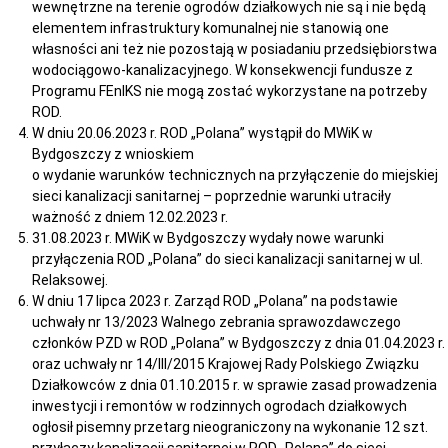
wewnętrzne na terenie ogrodów działkowych nie są i nie będą
elementem infrastruktury komunalnej nie stanowią one
własności ani też nie pozostają w posiadaniu przedsiębiorstwa
wodociągowo-kanalizacyjnego. W konsekwencji fundusze z
Programu FEnIKS nie mogą zostać wykorzystane na potrzeby
ROD.
W dniu 20.06.2023 r. ROD „Polana” wystąpił do MWiK w
Bydgoszczy z wnioskiem
o wydanie warunków technicznych na przyłączenie do miejskiej
sieci kanalizacji sanitarnej – poprzednie warunki utraciły
ważność z dniem 12.02.2023 r.
31.08.2023 r. MWiK w Bydgoszczy wydały nowe warunki
przyłączenia ROD „Polana” do sieci kanalizacji sanitarnej w ul.
Relaksowej.
W dniu 17 lipca 2023 r. Zarząd ROD „Polana” na podstawie
uchwały nr 13/2023 Walnego zebrania sprawozdawczego
członków PZD w ROD „Polana” w Bydgoszczy z dnia 01.04.2023 r.
oraz uchwały nr 14/III/2015 Krajowej Rady Polskiego Związku
Działkowców z dnia 01.10.2015 r. w sprawie zasad prowadzenia
inwestycji i remontów w rodzinnych ogrodach działkowych
ogłosił pisemny przetarg nieograniczony na wykonanie 12 szt.