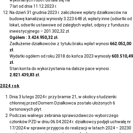
wykonanych robót ustala się na
7 lat od dnia 11.12.2023 r.
Na dzień 31 grudnia 2023 r. zaliczkowe wpłaty działkowców na
budowę kanalizacji wyniosły 3.223.648 zł, wpłaty inne (odsetki od
lokat, odsetki ustawowe od zaległych wpłat, odpisy z funduszu
inwestycyjnego – 201.302,32 zł.
Ogółem : 3.424.950,32 zł.
Zadłużenie działkowców z tytułu braku wpłat wynosi
662.052,00
zł.
Wydatki ogółem od roku 2018 do końca 2023 wyniosły
603.510,49
zł.
Stan konta do wykorzystania na dalsze pace wynosi :
2.821.439,83 zł.
2024 rok
Dnia 3 lutego 2024 r. przy bramie 21, w okolicy studzienki
chłonnej przed Domem Działkowca zostało ułożonych 6
betonowych płyt.
Podczas walnego zebrania sprawozdawczo-wyborczego
członków PZD w dniu 06.04.2024 r. działkowcy podjęli uchwałę nr
17/2024 w sprawie przyjęcia do realizacji w latach 2024 – 20230