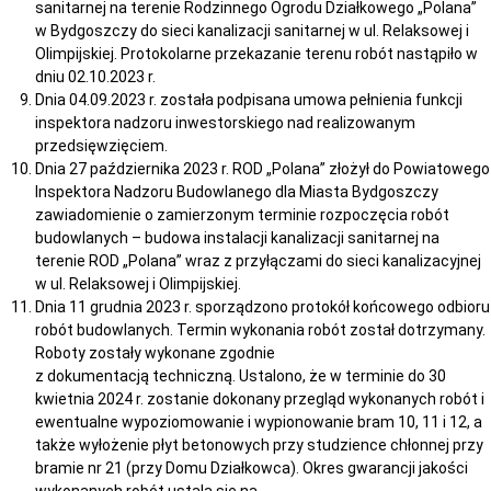
sanitarnej na terenie Rodzinnego Ogrodu Działkowego „Polana”
w Bydgoszczy do sieci kanalizacji sanitarnej w ul. Relaksowej i
Olimpijskiej. Protokolarne przekazanie terenu robót nastąpiło w
dniu 02.10.2023 r.
Dnia 04.09.2023 r. została podpisana umowa pełnienia funkcji
inspektora nadzoru inwestorskiego nad realizowanym
przedsięwzięciem.
Dnia 27 października 2023 r. ROD „Polana” złożył do Powiatowego
Inspektora Nadzoru Budowlanego dla Miasta Bydgoszczy
zawiadomienie o zamierzonym terminie rozpoczęcia robót
budowlanych – budowa instalacji kanalizacji sanitarnej na
terenie ROD „Polana” wraz z przyłączami do sieci kanalizacyjnej
w ul. Relaksowej i Olimpijskiej.
Dnia 11 grudnia 2023 r. sporządzono protokół końcowego odbioru
robót budowlanych. Termin wykonania robót został dotrzymany.
Roboty zostały wykonane zgodnie
z dokumentacją techniczną. Ustalono, że w terminie do 30
kwietnia 2024 r. zostanie dokonany przegląd wykonanych robót i
ewentualne wypoziomowanie i wypionowanie bram 10, 11 i 12, a
także wyłożenie płyt betonowych przy studzience chłonnej przy
bramie nr 21 (przy Domu Działkowca). Okres gwarancji jakości