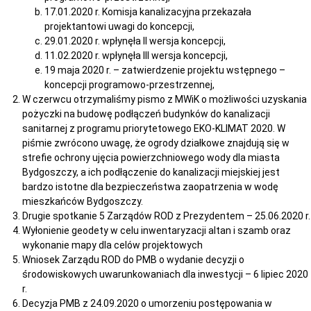
17.01.2020 r. Komisja kanalizacyjna przekazała
projektantowi uwagi do koncepcji,
29.01.2020 r. wpłynęła II wersja koncepcji,
11.02.2020 r. wpłynęła III wersja koncepcji,
19 maja 2020 r. – zatwierdzenie projektu wstępnego –
koncepcji programowo-przestrzennej,
W czerwcu otrzymaliśmy pismo z MWiK o możliwości uzyskania
pożyczki na budowę podłączeń budynków do kanalizacji
sanitarnej z programu priorytetowego EKO-KLIMAT 2020. W
piśmie zwrócono uwagę, że ogrody działkowe znajdują się w
strefie ochrony ujęcia powierzchniowego wody dla miasta
Bydgoszczy, a ich podłączenie do kanalizacji miejskiej jest
bardzo istotne dla bezpieczeństwa zaopatrzenia w wodę
mieszkańców Bydgoszczy.
Drugie spotkanie 5 Zarządów ROD z Prezydentem – 25.06.2020 r.
Wyłonienie geodety w celu inwentaryzacji altan i szamb oraz
wykonanie mapy dla celów projektowych
Wniosek Zarządu ROD do PMB o wydanie decyzji o
środowiskowych uwarunkowaniach dla inwestycji – 6 lipiec 2020
r.
Decyzja PMB z 24.09.2020 o umorzeniu postępowania w