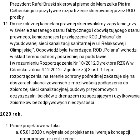
Prezydent Rafał Bruski skierował pismo do Marszałka Piotra
Całbeckiego o pozytywne rozpatrzenie skierowanej przez ROD
prośby.
Do niezależnej kancelarii prawnej skierowaliśmy zapytanie „czy
w świetle zastanego stanu faktycznego i obowiązującego stanu
prawnego, konieczne jest przyłączenie ROD „Polana” do
wybudowanej sieci kanalizacji sanitarnej w ul. Relaksowej i
Olimpijskiej”. Odpowiedź była twierdząca. ROD „Polana” wchodzi
w skład terenu ochrony pośredniej na podstawie
i w rozumieniu Rozporządzenia Nr 10/2012 Dyrektora RZGW w
Gdańsku z dnia 4.12.2012r. Zgodnie z § 3 ust. 1 tego
rozporządzenia, na terenie ochrony pośredniej zakazuje się na
obszarach skanalizowanych z możliwością podłączenia do
zbiorczej sieci kanalizacyjnej, budowy przydomowych
oczyszczalni ścieków z drenażem rozsączającym i użytkowania
zbiorników bezodpływowych nieczystości.
2020 rok.
Prace projektowe w toku:
05.01.2020 r. wpłynęła od projektanta I wersja koncepcji
programowo-przestrzennej,