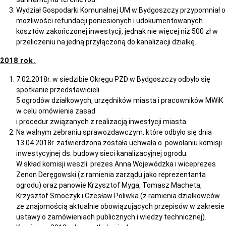
Wydział Gospodarki Komunalnej UM w Bydgoszczy przypomniał o
możliwości refundacji poniesionych i udokumentowanych
kosztów zakończonej inwestycji, jednak nie więcej niż 500 zł w
przeliczeniu na jedną przyłączoną do kanalizacji działkę.
2018 rok.
7.02.2018r. w siedzibie Okręgu PZD w Bydgoszczy odbyło się
spotkanie przedstawicieli
5 ogrodów działkowych, urzędników miasta i pracowników MWiK
w celu omówienia zasad
i procedur związanych z realizacją inwestycji miasta.
Na walnym zebraniu sprawozdawczym, które odbyło się dnia
13.04.2018r. zatwierdzona została uchwała o powołaniu komisji
inwestycyjnej ds. budowy sieci kanalizacyjnej ogrodu.
W skład komisji weszli: prezes Anna Wojewódzka i wiceprezes
Zenon Deręgowski (z ramienia zarządu jako reprezentanta
ogrodu) oraz panowie Krzysztof Myga, Tomasz Macheta,
Krzysztof Smoczyk i Czesław Poliwka (z ramienia działkowców
ze znajomością aktualnie obowiązujących przepisów w zakresie
ustawy o zamówieniach publicznych i wiedzy technicznej).