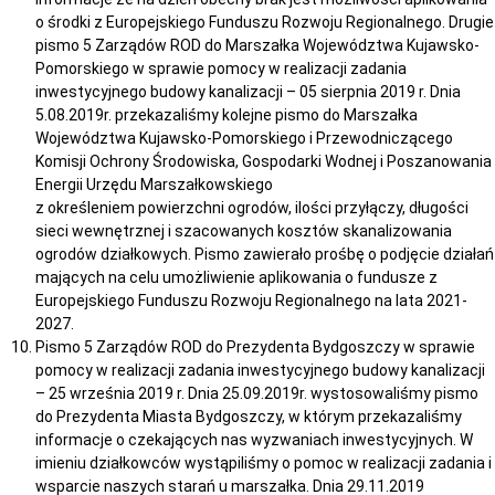
o środki z Europejskiego Funduszu Rozwoju Regionalnego. Drugie
pismo 5 Zarządów ROD do Marszałka Województwa Kujawsko-
Pomorskiego w sprawie pomocy w realizacji zadania
inwestycyjnego budowy kanalizacji – 05 sierpnia 2019 r. Dnia
5.08.2019r. przekazaliśmy kolejne pismo do Marszałka
Województwa Kujawsko-Pomorskiego i Przewodniczącego
Komisji Ochrony Środowiska, Gospodarki Wodnej i Poszanowania
Energii Urzędu Marszałkowskiego
z określeniem powierzchni ogrodów, ilości przyłączy, długości
sieci wewnętrznej i szacowanych kosztów skanalizowania
ogrodów działkowych. Pismo zawierało prośbę o podjęcie działań
mających na celu umożliwienie aplikowania o fundusze z
Europejskiego Funduszu Rozwoju Regionalnego na lata 2021-
2027.
Pismo 5 Zarządów ROD do Prezydenta Bydgoszczy w sprawie
pomocy w realizacji zadania inwestycyjnego budowy kanalizacji
– 25 września 2019 r. Dnia 25.09.2019r. wystosowaliśmy pismo
do Prezydenta Miasta Bydgoszczy, w którym przekazaliśmy
informacje o czekających nas wyzwaniach inwestycyjnych. W
imieniu działkowców wystąpiliśmy o pomoc w realizacji zadania i
wsparcie naszych starań u marszałka. Dnia 29.11.2019