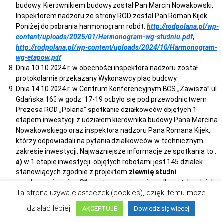
budowy. Kierownikiem budowy został Pan Marcin Nowakowski,
Inspektorem nadzoru ze strony ROD został Pan Roman Kijek.
Poniżej do pobrania harmonogram robót:
http://rodpolana.pl/wp-
content/uploads/2025/01/Harmonogram-wg-studniu.pdf
,
http://rodpolana.pl/wp-content/uploads/2024/10/Harmonogram-
wg-etapow.pdf
Dnia 10.10.2024 r. w obecności inspektora nadzoru został
protokolarnie przekazany Wykonawcy plac budowy.
Dnia 14.10.2024 r. w Centrum Konferencyjnym BCS „Zawisza” ul.
Gdańska 163 w godz. 17-19 odbyło się pod przewodnictwem
Prezesa ROD „Polana” spotkanie działkowców objętych 1
etapem inwestycji z udziałem kierownika budowy Pana Marcina
Nowakowskiego oraz inspektora nadzoru Pana Romana Kijek,
którzy odpowiadali na pytania działkowców w technicznym
zakresie inwestycji. Najważniejsze informacje ze spotkania to :
a)
w 1 etapie inwestycji objętych robotami jest 145 działek
stanowiących zgodnie z projektem
zlewnię studni
przyłączeniowej nr S1
, usytuowanej w rejonie II na styku alejek
Ta strona używa ciasteczek (cookies), dzięki temu może
Goździkowej i Różanej, przy działkach nr 76, 77, 82, 83;
b)
rozpoczęcie robót planowane jest na 21 października 2024, a
działać lepiej.
AKCEPTUJE
Dowiedz się więcej
zakończenie tego etapu na 30 kwietnia 2025 r.;
c)
kierownikowi