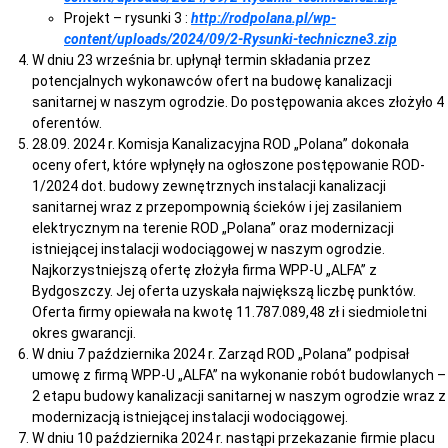
Projekt – rysunki 3 :
http://rodpolana.pl/wp-
content/uploads/2024/09/2-Rysunki-techniczne3.zip
W dniu 23 września br. upłynął termin składania przez
potencjalnych wykonawców ofert na budowę kanalizacji
sanitarnej w naszym ogrodzie. Do postępowania akces złożyło 4
oferentów.
28.09. 2024 r. Komisja Kanalizacyjna ROD „Polana” dokonała
oceny ofert, które wpłynęły na ogłoszone postępowanie ROD-
1/2024 dot. budowy zewnętrznych instalacji kanalizacji
sanitarnej wraz z przepompownią ścieków i jej zasilaniem
elektrycznym na terenie ROD „Polana” oraz modernizacji
istniejącej instalacji wodociągowej w naszym ogrodzie.
Najkorzystniejszą ofertę złożyła firma WPP-U „ALFA” z
Bydgoszczy. Jej oferta uzyskała największą liczbę punktów.
Oferta firmy opiewała na kwotę 11.787.089,48 zł i siedmioletni
okres gwarancji.
W dniu 7 października 2024 r. Zarząd ROD „Polana” podpisał
umowę z firmą WPP-U „ALFA” na wykonanie robót budowlanych –
2 etapu budowy kanalizacji sanitarnej w naszym ogrodzie wraz z
modernizacją istniejącej instalacji wodociągowej.
W dniu 10 października 2024 r. nastąpi przekazanie firmie placu