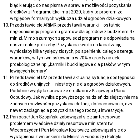
błąd kierując do nas pisma w sprawie możliwości pozyskania
środków z Programu Ekolimat 2020, który to program ze
względów formalnych wyklucza udział ogrodów działkowych.
Przedstawiciele ARiMR przedstawili warunki – ostatnio
nagłośnionego programu grantów dla ogrodów z budżetem 47
mln zł. Mimo szumnych zapowiedzi program nie odpowiada na
nasze realne potrzeby. Pozyskana kwota na kanalizację
wyniosłaby kilka tysięcy złotych, po spełnieniu całego szeregu
warunków, w tym wnioskowania w 70% o granty na cele
proekologiczne np. „karmiki i budki lęgowe dla ptaków, w tym
łowiących komary”.
Przedstawiciel UM przedstawił aktualną sytuację dostępności
do środków unijnych – niestety nie dla ogrodów działkowych.
Podobnie wygląda sprawa ze środkami z Krajowego Planu
Odbudowy. Jak wynika z powyższego na dzień dzisiejszy nie ma
żadnych możliwości pozyskania dotacji, dofinansowania, czy
nawet zaciągnięcia pożyczki na tego rodzaju inwestycje.
Pan poseł Jan Szopiński zobowiązał się zainteresować
problemem właściwe działy resortowe ministerstw.
Wiceprezydent Pan Mirosław Kozłowicz zobowiązał się do
wystąpienia z wnioskiem do Ministra Funduszy i Polityki