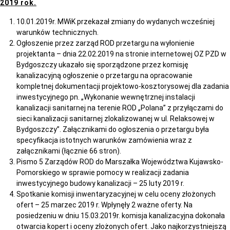
2019 rok.
10.01.2019r. MWiK przekazał zmiany do wydanych wcześniej
warunków technicznych.
Ogłoszenie przez zarząd ROD przetargu na wyłonienie
projektanta – dnia 22.02.2019 na stronie internetowej OZ PZD w
Bydgoszczy ukazało się sporządzone przez komisję
kanalizacyjną ogłoszenie o przetargu na opracowanie
kompletnej dokumentacji projektowo-kosztorysowej dla zadania
inwestycyjnego pn. „Wykonanie wewnętrznej instalacji
kanalizacji sanitarnej na terenie ROD „Polana” z przyłączami do
sieci kanalizacji sanitarnej zlokalizowanej w ul. Relaksowej w
Bydgoszczy”. Załącznikami do ogłoszenia o przetargu była
specyfikacja istotnych warunków zamówienia wraz z
załącznikami (łącznie 66 stron).
Pismo 5 Zarządów ROD do Marszałka Województwa Kujawsko-
Pomorskiego w sprawie pomocy w realizacji zadania
inwestycyjnego budowy kanalizacji – 25 luty 2019 r.
Spotkanie komisji inwentaryzacyjnej w celu oceny złożonych
ofert – 25 marzec 2019 r. Wpłynęły 2 ważne oferty. Na
posiedzeniu w dniu 15.03.2019r. komisja kanalizacyjna dokonała
otwarcia kopert i oceny złożonych ofert. Jako najkorzystniejszą