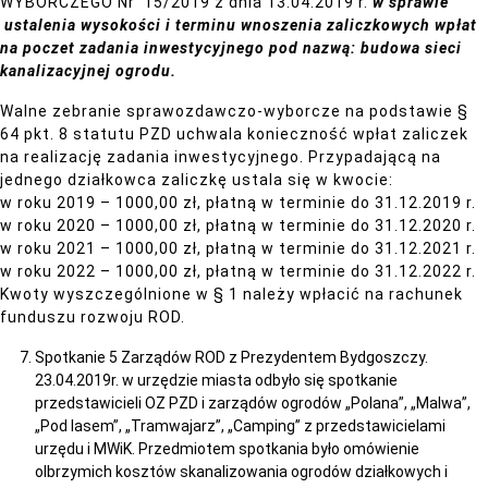
WYBORCZEGO Nr 15/2019 z dnia 13.04.2019 r.
w sprawie
ustalenia wysokości i terminu wnoszenia zaliczkowych wpłat
na poczet zadania inwestycyjnego pod nazwą: budowa sieci
kanalizacyjnej ogrodu.
Walne zebranie sprawozdawczo-wyborcze na podstawie §
64 pkt. 8 statutu PZD uchwala konieczność wpłat zaliczek
na realizację zadania inwestycyjnego. Przypadającą na
jednego działkowca zaliczkę ustala się w kwocie:
w roku 2019 – 1000,00 zł, płatną w terminie do 31.12.2019 r.
w roku 2020 – 1000,00 zł, płatną w terminie do 31.12.2020 r.
w roku 2021 – 1000,00 zł, płatną w terminie do 31.12.2021 r.
w roku 2022 – 1000,00 zł, płatną w terminie do 31.12.2022 r.
Kwoty wyszczególnione w § 1 należy wpłacić na rachunek
funduszu rozwoju ROD.
Spotkanie 5 Zarządów ROD z Prezydentem Bydgoszczy.
23.04.2019r. w urzędzie miasta odbyło się spotkanie
przedstawicieli OZ PZD i zarządów ogrodów „Polana”, „Malwa”,
„Pod lasem”, „Tramwajarz”, „Camping” z przedstawicielami
urzędu i MWiK. Przedmiotem spotkania było omówienie
olbrzymich kosztów skanalizowania ogrodów działkowych i