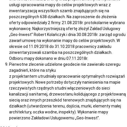
usługi opracowania mapy do celów projektowych wraz z
inwentaryzacją wszystkich szamb znajdujących się na
poszczególnych 638 działkach. Na zaproszenie do złożenia
oferty odpowiedziały 2 firmy. 21.08.2018r. protokolarnie wybrano
wykonawcę. Najkorzystniejszą ofertę złożył Zakład Usługowy
„Geo-Inwest” Robert Kolańczyk i dnia 30.08.2018r. zarząd ogrodu
zawarł umowę na wykonanie mapy do celów projektowych. W
okresie od 11.09.2018 do 31.10.2018 pracownicy zakładu
zinwentaryzowali szamba na poszczególnych działkach.
Odbioru mapy dokonano w dniu 07.11.2018r.
Pierwotne zlecenie udzielone geodecie nie zawierało szeregu
zagadnień, które na styku
z projektantem utrudniały opracowanie optymalnych rozwiązań
projektowych. Nowe potrzeby dotyczyły naniesienia na mapie
rzeczywistych rzędnych studni włączeniowych do sieci
kanalizacji sanitarnej, drzewostanu kolidującego z projektowaną
siecią oraz innych przeszkód terenowych znajdujących się na
działkach (utwardzenia terenu, dojścia, murki, elementy małej
architektury, oczka wodne, inspekty). Wykonanie mapy
powierzono Zakładowi Usługowemu „Geo-Inwest”.