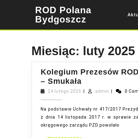
Skip
ROD Polana
to
Akt
content
Bydgoszcz
Miesiąc:
luty 2025
Kolegium Prezesów ROD 
Kolegium
– Smukała
Prezesów
24
admin
24 lutego 2025
|
admin
|
0 Co
lutego
ROD
2025
z
Na podstawie Uchwały nr 417/2017 Prezyd
rejonu
z dnia 14 listopada 2017 r. w sprawie z
okręgowego zarządu PZD powołało
Opławiec
–