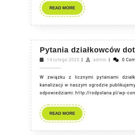
Janowo
READ
READ MORE
MORE
–
Smukała
Pytania działkowców dot
14
admin
14 lutego 2025
|
admin
|
0 Co
lutego
2025
W związku z licznymi pytaniami dział
kanalizacji w naszym ogrodzie publikujemy
odpowiedziami: http://rodpolana.pl/wp-co
READ
READ MORE
MORE