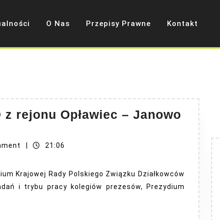
ualności
O Nas
Przepisy Prawne
Kontakt
z rejonu Opławiec – Janowo
mment
|
21:06
ium Krajowej Rady Polskiego Związku Działkowców
adań i trybu pracy kolegiów prezesów, Prezydium