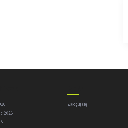
hives
Meta
2026
Zaloguj się
ec 2026
26