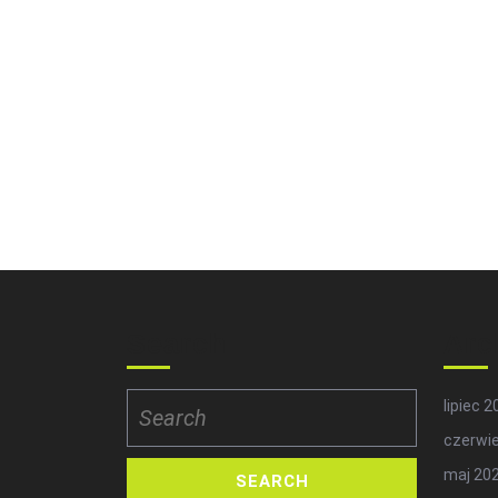
Search
Arc
Search
lipiec 
for:
czerwi
maj 20