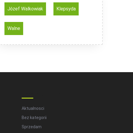
Józef Walkowiak
Klepsyda
Walne
Categories
Aktualnosci
Bez kategorii
Sprzedam