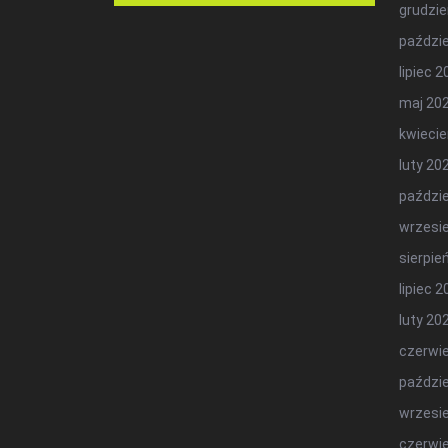
grudzie
paździe
lipiec 
maj 20
kwiecie
luty 20
paździe
wrzesi
sierpie
lipiec 
luty 20
czerwi
paździe
wrzesi
czerwi