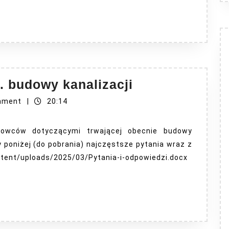
Pytania
. budowy kanalizacji
działkowców
mment
|
20:14
dot.
budowy
kowców dotyczącymi trwającej obecnie budowy
kanalizacji
 poniżej (do pobrania) najczęstsze pytania wraz z
ntent/uploads/2025/03/Pytania-i-odpowiedzi.docx