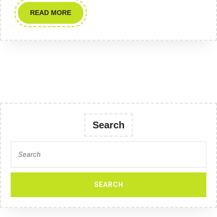
READ
READ MORE
MORE
Search
Search
for: