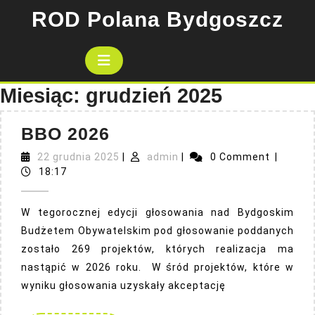
Skip
ROD Polana Bydgoszcz
to
content
Open
Button
Miesiąc:
grudzień 2025
BBO
BBO 2026
2026
22
admin
22 grudnia 2025
|
admin
|
0 Comment
|
grudnia
18:17
2025
W tegorocznej edycji głosowania nad Bydgoskim
Budżetem Obywatelskim pod głosowanie poddanych
zostało 269 projektów, których realizacja ma
nastąpić w 2026 roku. W śród projektów, które w
wyniku głosowania uzyskały akceptację