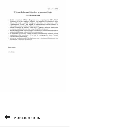
Nawigacja
wpisu
PUBLISHED IN