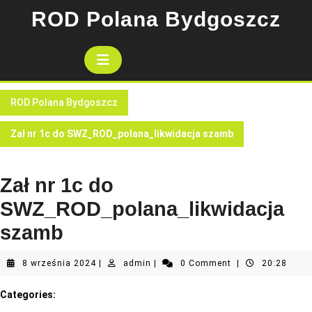
Skip
ROD Polana Bydgoszcz
to
content
Open
Button
ROD Polana Bydgoszcz
Zał nr 1c do SWZ_ROD_polana_likwidacja szamb
Zał nr 1c do
SWZ_ROD_polana_likwidacja
szamb
8
admin
8 września 2024
|
admin
|
0 Comment
|
20:28
września
2024
Categories: