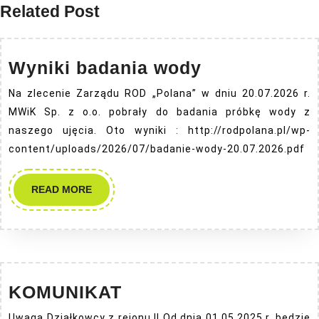
Related Post
Wyniki
Wyniki badania wody
badania
Na zlecenie Zarządu ROD „Polana” w dniu 20.07.2026 r.
wody
MWiK Sp. z o.o. pobrały do badania próbkę wody z
naszego ujęcia. Oto wyniki : http://rodpolana.pl/wp-
content/uploads/2026/07/badanie-wody-20.07.2026.pdf
READ
READ MORE
MORE
KOMUNIKAT
KOMUNIKAT
Uwaga Działkowcy z rejonu II Od dnia 01.05.2025 r. będzie