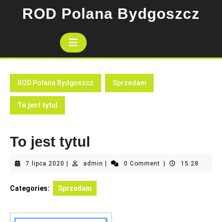
Skip
ROD Polana Bydgoszcz
to
content
Open
Button
ROD Polana Bydgoszcz
Sprzedam
To jest tytul
To jest tytul
7
admin
7 lipca 2020
|
admin
|
0 Comment
|
15:28
lipca
2020
Categories:
Sprzedam