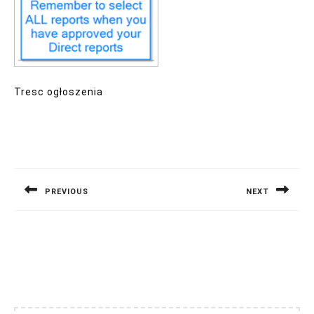
Tresc ogłoszenia
Nawigacja
wpisu
PREVIOUS
NEXT
Previous
Next
post:
post: