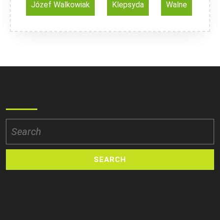
Józef Walkowiak
Klepsyda
Walne
Search
Search
for: