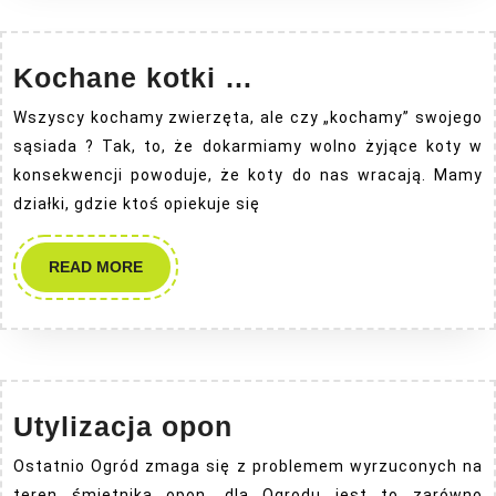
Kochane
Kochane kotki …
kotki
Wszyscy kochamy zwierzęta, ale czy „kochamy” swojego
…
sąsiada ? Tak, to, że dokarmiamy wolno żyjące koty w
konsekwencji powoduje, że koty do nas wracają. Mamy
działki, gdzie ktoś opiekuje się
READ
READ MORE
MORE
Utylizacja
Utylizacja opon
opon
Ostatnio Ogród zmaga się z problemem wyrzuconych na
teren śmietnika opon, dla Ogrodu jest to zarówno