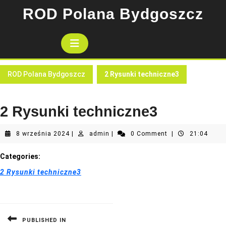
Skip
ROD Polana Bydgoszcz
to
content
Open
Button
ROD Polana Bydgoszcz
2 Rysunki techniczne3
2 Rysunki techniczne3
8
admin
8 września 2024
|
admin
|
0 Comment
|
21:04
września
2024
Categories:
2 Rysunki techniczne3
Nawigacja
wpisu
PUBLISHED IN