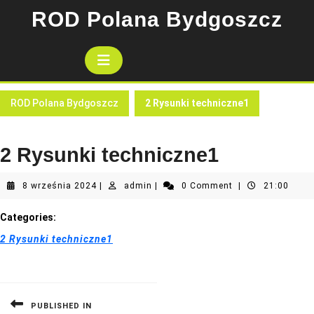
Skip
ROD Polana Bydgoszcz
to
content
Open
Button
ROD Polana Bydgoszcz
2 Rysunki techniczne1
2 Rysunki techniczne1
8
admin
8 września 2024
|
admin
|
0 Comment
|
21:00
września
2024
Categories:
2 Rysunki techniczne1
Nawigacja
wpisu
PUBLISHED IN