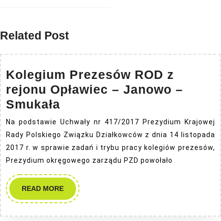
Related Post
Kolegium Prezesów ROD z
rejonu Opławiec – Janowo –
Kolegium
Smukała
Prezesów
Na podstawie Uchwały nr 417/2017 Prezydium Krajowej
ROD
Rady Polskiego Związku Działkowców z dnia 14 listopada
z
2017 r. w sprawie zadań i trybu pracy kolegiów prezesów,
rejonu
Prezydium okręgowego zarządu PZD powołało
Opławiec
READ
READ MORE
–
MORE
Janowo