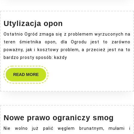
–
Smukała
Utylizacja
Utylizacja opon
opon
Ostatnio Ogród zmaga się z problemem wyrzuconych na
teren śmietnika opon, dla Ogrodu jest to zarówno
poważny, jak i kosztowy problem, a przecież jest na to
bardzo prosty sposób: każdy
READ
READ MORE
MORE
Now
Nowe prawo ograniczy smog
praw
Nie wolno już palić węglem brunatnym, mułami i