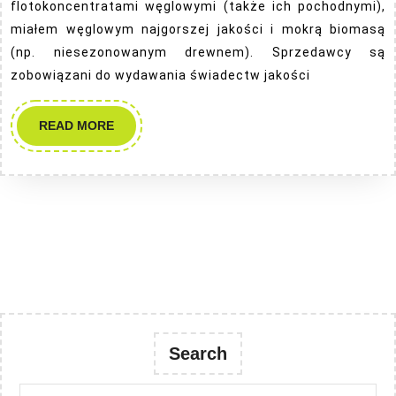
ogra
flotokoncentratami węglowymi (także ich pochodnymi),
smo
miałem węglowym najgorszej jakości i mokrą biomasą
(np. niesezonowanym drewnem). Sprzedawcy są
zobowiązani do wydawania świadectw jakości
READ
READ MORE
MORE
Search
Search