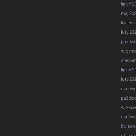
lipiec 
maj 20
kwiecie
luty 20
paździe
wrzesi
sierpie
lipiec 
luty 20
czerwi
paździe
wrzesi
czerwi
kwiecie
stycze