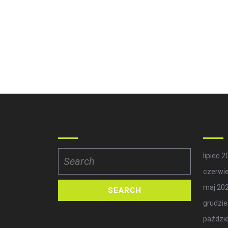
Search
Arc
Search
lipiec 
for:
czerwi
maj 20
grudzie
paździe