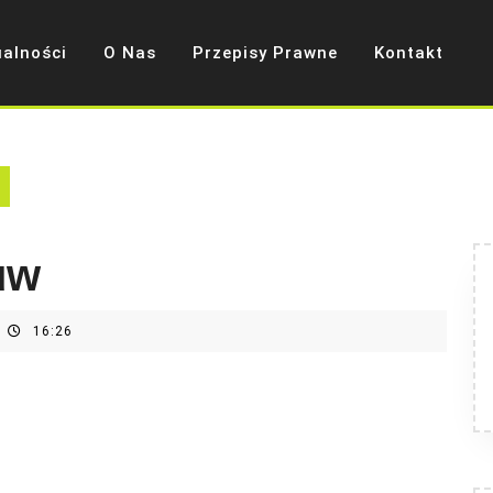
ualności
O Nas
Przepisy Prawne
Kontakt
uw
16:26