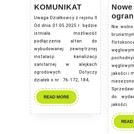
KOMUNIKAT
KOMUNIKAT
Nowe
ogran
Uwaga Działkowcy z rejonu II
Od dnia 01.05.2025 r. będzie
Nie wolno
istniała możliwość
brunat
podłączenia altan do
flotokonc
wybudowanej zewnętrznej
węglowy
instalacji kanalizacji
pochod
sanitarnej w alejkach
węglow
ogrodowych. Dotyczy
jakości i 
działek o nr : 76-172, 184,
niesezon
Sprzedaw
READ
do wyda
READ MORE
MORE
jakości
READ