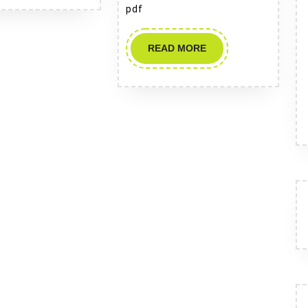
pdf
READ
READ MORE
MORE