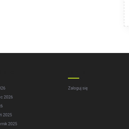
hives
Meta
2026
Zaloguj się
ec 2026
26
ń 2025
rnik 2025