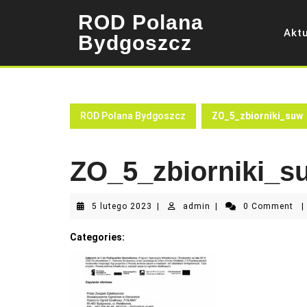
Skip
ROD Polana
to
Akt
content
Bydgoszcz
ROD Polana Bydgoszcz
ZO_5_zbiorniki_suw
ZO_5_zbiorniki_s
5
admin
5 lutego 2023
|
admin
|
0 Comment
|
lutego
2023
Categories: