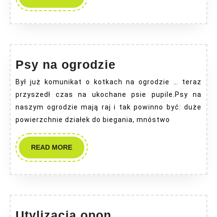
MORE
Psy
Psy na ogrodzie
na
Był już komunikat o kotkach na ogrodzie … teraz
ogrodzie
przyszedł czas na ukochane psie pupile.Psy na
naszym ogrodzie mają raj i tak powinno być: duże
powierzchnie działek do biegania, mnóstwo
READ
READ MORE
MORE
Utylizacja
Utylizacja opon