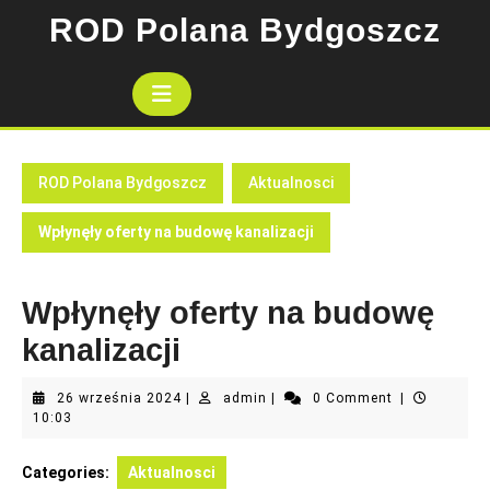
Skip
ROD Polana Bydgoszcz
to
content
Open
Button
ROD Polana Bydgoszcz
Aktualnosci
Wpłynęły oferty na budowę kanalizacji
Wpłynęły oferty na budowę
kanalizacji
26
admin
26 września 2024
|
admin
|
0 Comment
|
września
10:03
2024
Categories:
Aktualnosci