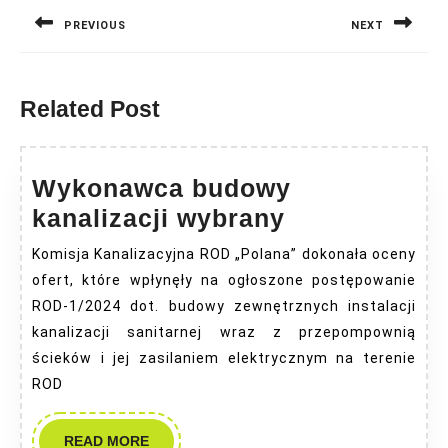
wpisu
PREVIOUS
NEXT
Previous
Next
post:
post:
Related Post
Wykonawca budowy
Wykonawca
kanalizacji wybrany
budowy
Komisja Kanalizacyjna ROD „Polana” dokonała oceny
kanalizacji
ofert, które wpłynęły na ogłoszone postępowanie
wybrany
ROD-1/2024 dot. budowy zewnętrznych instalacji
kanalizacji sanitarnej wraz z przepompownią
ścieków i jej zasilaniem elektrycznym na terenie
ROD
READ
READ MORE