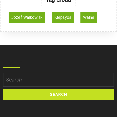
Tag Cloud
Józef Walkowiak
Klepsyda
Walne
Search
Search
for: