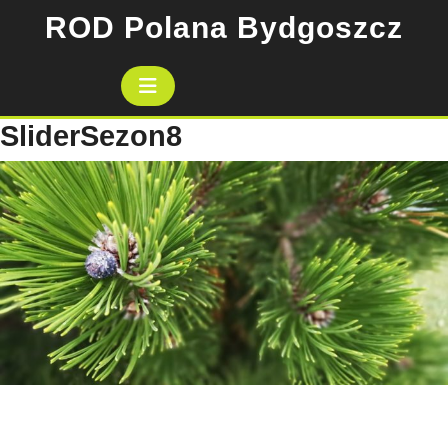
Skip
ROD Polana Bydgoszcz
to
content
Open
Button
SliderSezon8