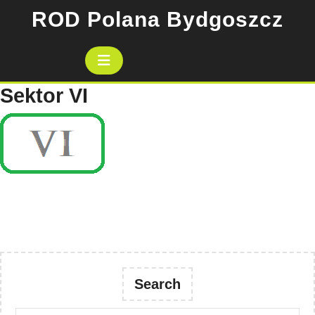
Skip
ROD Polana Bydgoszcz
to
content
Open
Button
Sektor VI
Search
Search