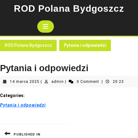
Skip
ROD Polana Bydgoszcz
to
content
Open
Button
ROD Polana Bydgoszcz
Pytania i odpowiedzi
Pytania i odpowiedzi
14
admin
14 marca 2025
|
admin
|
0 Comment
|
20:23
marca
2025
Categories:
Pytania i odpowiedzi
Nawigacja
wpisu
PUBLISHED IN