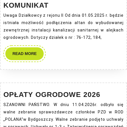
KOMUNIKAT
KOMUNIKAT
Uwaga Działkowcy z rejonu II Od dnia 01.05.2025 r. będzie
istniała możliwość podłączenia altan do wybudowanej
zewnętrznej instalacji kanalizacji sanitarnej w alejkach
ogrodowych. Dotyczy działek o nr : 76-172, 184,
READ
READ MORE
MORE
OPŁAT
OPŁATY OGRODOWE 2026
OGRO
SZANOWNI PAŃSTWO. W dniu 11.04.2026r. odbyło się
2026
walne zebranie sprawozdawcze członków PZD w ROD
„POLANA”w Bydgoszczy. Walne zebranie podjęto uchwały
w sprawach: Uchwały nr 1-3 = Zatwierdzenia sprawozdań