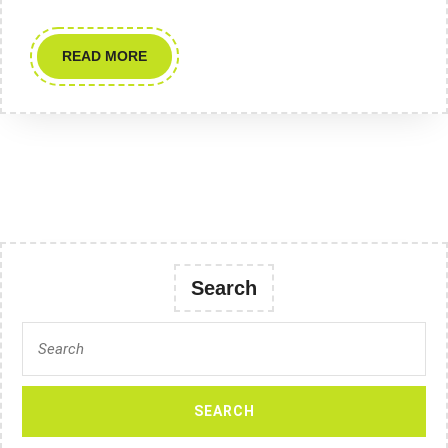
READ
READ MORE
MORE
Search
Search
for: