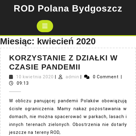
Skip
ROD Polana Bydgoszcz
to
content
Open
Button
Miesiąc:
kwiecień 2020
KORZYSTANIE Z DZIAŁKI W
KORZYSTANI
CZASIE PANDEMII
Z
10
admin
10 kwietnia 2020
|
admin
|
0 Comment
|
kwietnia
DZIAŁKI
09:13
2020
W
W obliczu panującej pandemii Polaków obowiązują
CZASIE
ścisłe ograniczenia. Mamy nakaz pozostawania w
PANDEMII
domach, nie można spacerować w parkach, lasach i
innych terenach zielonych. Obostrzenia nie dotarły
jeszcze na tereny ROD,