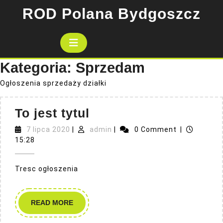
Skip
ROD Polana Bydgoszcz
to
content
Open
Button
Kategoria:
Sprzedam
Ogłoszenia sprzedaży działki
To
To jest tytul
jest
7
admin
7 lipca 2020
|
admin
|
0 Comment
|
lipca
tytul
15:28
2020
Tresc ogłoszenia
READ
READ MORE
MORE