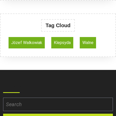
Tag Cloud
Józef Walkowiak
Klepsyda
Walne
Search
Search
for: