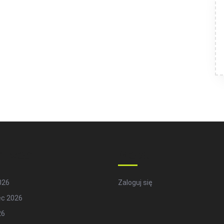
hives
Meta
2026
Zaloguj się
ec 2026
26