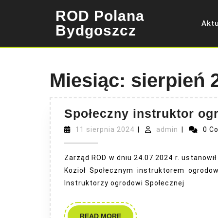
Skip
ROD Polana
to
Akt
content
Bydgoszcz
Miesiąc:
sierpień 
Społeczny instruktor o
11
admin
11 sierpnia 2024
|
admin
|
0 C
sierpnia
2024
Zarząd ROD w dniu 24.07.2024 r. ustanowi
Kozioł Społecznym instruktorem ogrodow
Instruktorzy ogrodowi Społecznej
READ
READ MORE