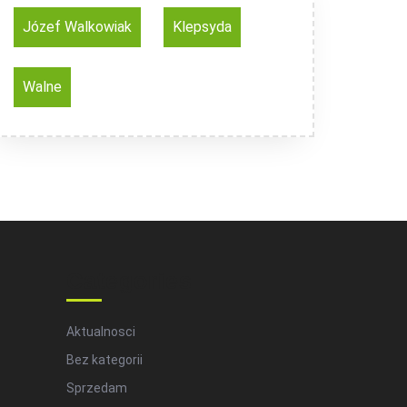
Józef Walkowiak
Klepsyda
Walne
Categories
Aktualnosci
Bez kategorii
Sprzedam