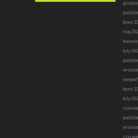
grudzie
paździe
lipiec 
maj 20
kwiecie
luty 20
paździe
wrzesi
sierpie
lipiec 
luty 20
czerwi
paździe
wrzesi
czerwi