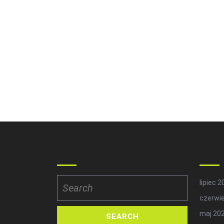
Search
Arc
Search
lipiec 
for:
czerwi
maj 20