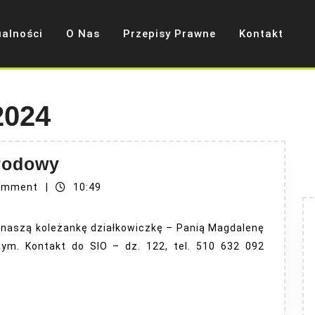
ualności
O Nas
Przepisy Prawne
Kontakt
2024
Społeczny
grodowy
instruktor
omment
|
10:49
ogrodowy
ł naszą koleżankę działkowiczkę – Panią Magdalenę
ym. Kontakt do SIO – dz. 122, tel. 510 632 092