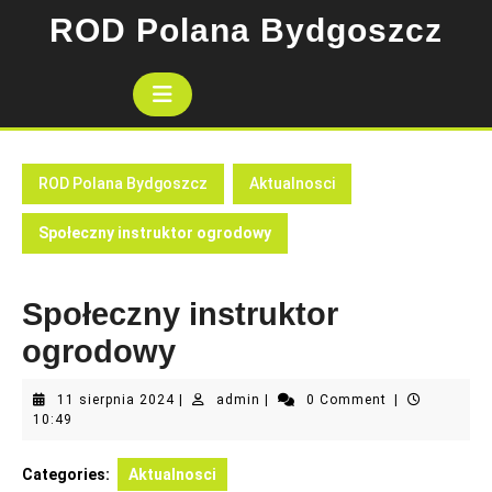
Skip
ROD Polana Bydgoszcz
to
content
Open
Button
ROD Polana Bydgoszcz
Aktualnosci
Społeczny instruktor ogrodowy
Społeczny instruktor
ogrodowy
11
admin
11 sierpnia 2024
|
admin
|
0 Comment
|
sierpnia
10:49
2024
Categories:
Aktualnosci