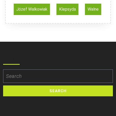
Józef Walkowiak
Klepsyda
Walne
Search
Search
for: