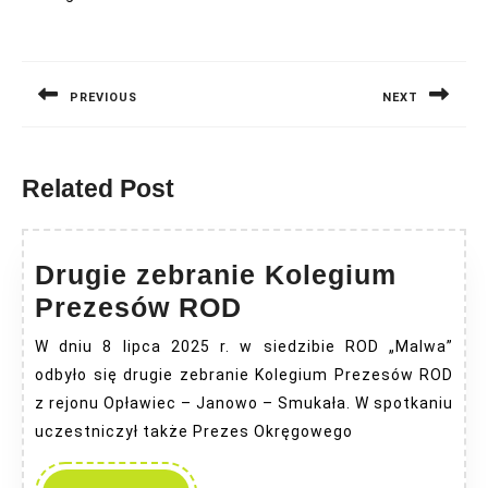
Nawigacja
wpisu
PREVIOUS
NEXT
Previous
Next
post:
post:
Related Post
Drugie zebranie Kolegium
Drugie
Prezesów ROD
zebranie
W dniu 8 lipca 2025 r. w siedzibie ROD „Malwa”
Kolegium
odbyło się drugie zebranie Kolegium Prezesów ROD
Prezesów
z rejonu Opławiec – Janowo – Smukała. W spotkaniu
ROD
uczestniczył także Prezes Okręgowego