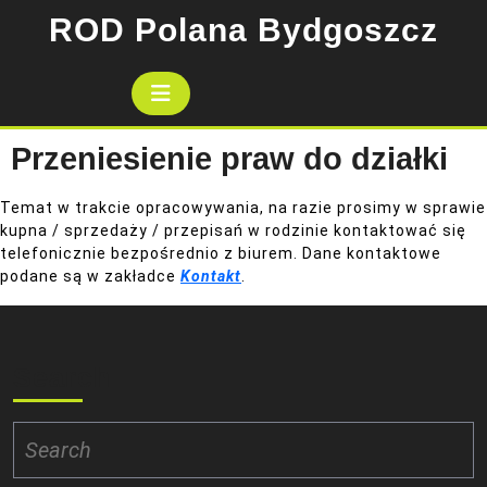
Skip
ROD Polana Bydgoszcz
to
content
Open
Button
Przeniesienie praw do działki
Temat w trakcie opracowywania, na razie prosimy w sprawie
kupna / sprzedaży / przepisań w rodzinie kontaktować się
telefonicznie bezpośrednio z biurem. Dane kontaktowe
podane są w zakładce
Kontakt
.
Search
Search
for: