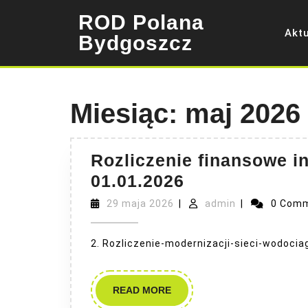
Skip
ROD Polana
to
Akt
content
Bydgoszcz
Miesiąc:
maj 2026
Rozliczenie finansowe i
Rozliczenie
01.01.2026
finansowe
29
admin
29 maja 2026
|
admin
|
0 Com
maja
inwestycji
2026
wg
2. Rozliczenie-modernizacji-sieci-wodocia
stanu
na
READ
READ MORE
01.01.2026
MORE