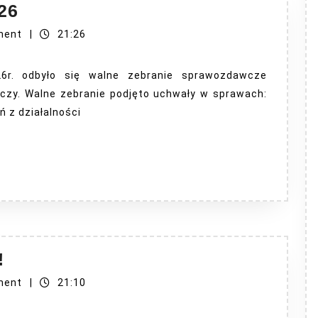
OPŁATY
26
OGRODOWE
ment
|
21:26
2026
r. odbyło się walne zebranie sprawozdawcze
zy. Walne zebranie podjęto uchwały w sprawach:
 z działalności
UWAGA
!
DZIAŁKOWCY
ment
|
21:10
!!!