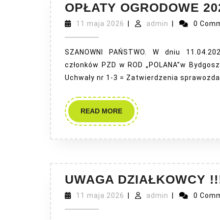
OPŁATY OGRODOWE 20
11
admin
11 maja 2026
|
admin
|
0 Com
maja
2026
SZANOWNI PAŃSTWO. W dniu 11.04.2026
członków PZD w ROD „POLANA”w Bydgoszc
Uchwały nr 1-3 = Zatwierdzenia sprawozdań
READ
READ MORE
MORE
UWAGA DZIAŁKOWCY !!
11
admin
11 maja 2026
|
admin
|
0 Com
maja
2026