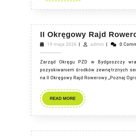
II Okręgowy Rajd Rower
19
admin
19 maja 2026
|
admin
|
0 Com
maja
2026
Zarząd Okręgu PZD w Bydgoszczy wra
pozyskiwaniem środków zewnętrznych ser
na II Okręgowy Rajd Rowerowy „Poznaj Ogr
READ
READ MORE
MORE