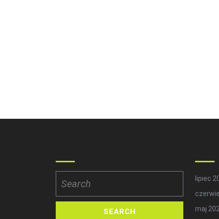
Search
Arc
Search
lipiec 
for:
czerwi
maj 20