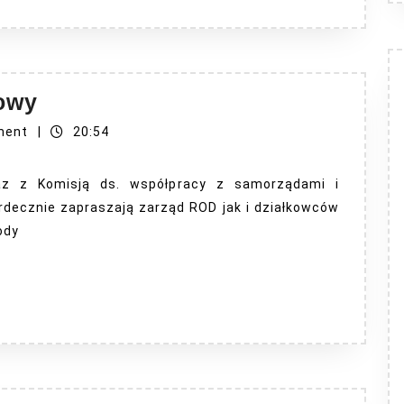
II
owy
Okręgowy
ment
|
20:54
Rajd
Rowerowy
z z Komisją ds. współpracy z samorządami i
decznie zapraszają zarząd ROD jak i działkowców
ody