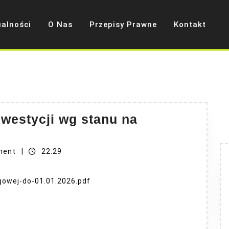
ualności
O Nas
Przepisy Prawne
Kontakt
nwestycji wg stanu na
ment
|
22:29
gowej-do-01.01.2026.pdf