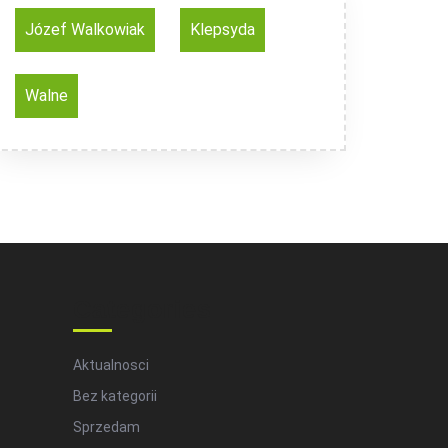
Józef Walkowiak
Klepsyda
Walne
Categories
Aktualnosci
Bez kategorii
Sprzedam