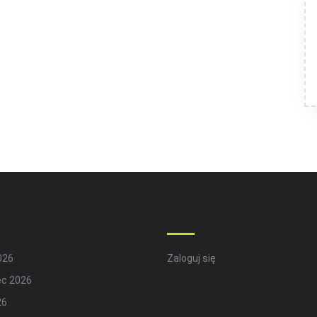
hives
Meta
2026
Zaloguj się
ec 2026
26