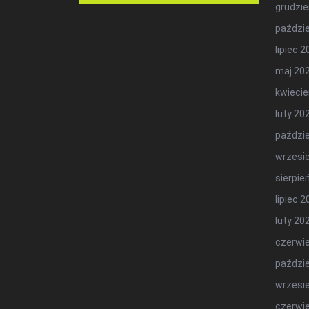
grudzie
paździe
lipiec 
maj 20
kwiecie
luty 20
paździe
wrzesi
sierpie
lipiec 
luty 20
czerwi
paździe
wrzesi
czerwi