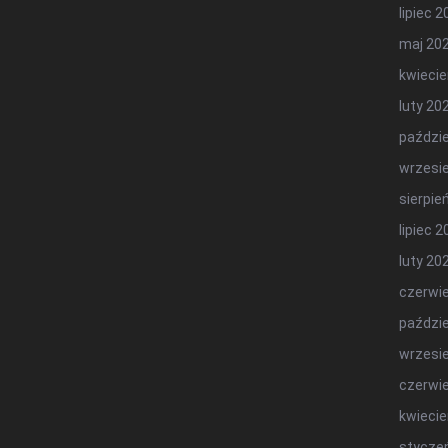
lipiec 
maj 20
kwiecie
luty 20
paździe
wrzesi
sierpie
lipiec 
luty 20
czerwi
paździe
wrzesi
czerwi
kwiecie
stycze