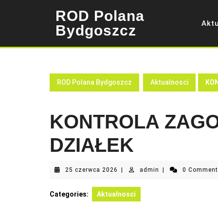
Skip
ROD Polana
to
Akt
content
Bydgoszcz
ROD Polana Bydgoszcz
Aktualnosci
KON
KONTROLA ZAG
DZIAŁEK
25
admin
25 czerwca 2026
|
admin
|
0 Commen
czerwca
2026
Categories:
Aktualnosci