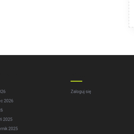
hives
Meta
2026
Zaloguj się
ec 2026
26
ń 2025
rnik 2025