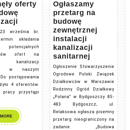
ęły oferty
Ogłaszamy
udowę
przetarg na
Wpłynęły
zacji
budowę
oferty
zewnętrznej
23 września br.
na
instalacji
termin składania
budowę
kanalizacji
potencjalnych
kanalizacji
Ogłaszam
wców ofert na
sanitarnej
 kanalizacji
przetarg
Ogłoszenie Stowarzyszenie
rnej w naszym
na
Ogrodowe Polski Związek
. Do postępowania
budowę
Działkowców w Warszawie
żyło 4 oferentów.
zewnętrzn
Rodzinny Ogród Działkowy
 pracy przystąpi
„Polana” w Bydgoszczy 85-
instalacji
483 Bydgoszcz, ul.
kanalizacji
Relaksowa ogłasza pisemny
sanitarnej
READ
 MORE
przetarg nieograniczony na
MORE
zadanie: „Budowa