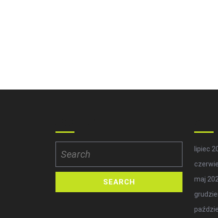
Search
Arc
Search
lipiec 
for:
czerwi
maj 20
grudzie
paździe