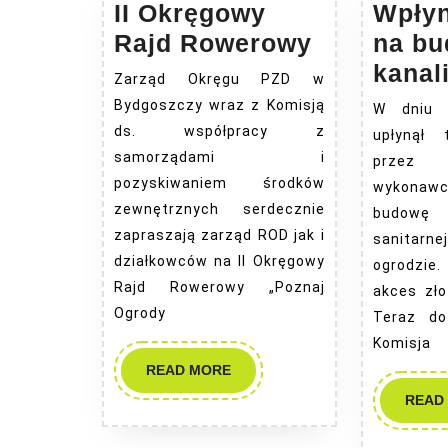
II Okręgowy
Wpłyn
II
Rajd Rowerowy
na b
Okręgowy
kanali
Zarząd Okręgu PZD w
Rajd
Bydgoszczy wraz z Komisją
W dniu 
Rowerowy
ds. współpracy z
upłynął 
samorządami i
przez 
pozyskiwaniem środków
wykona
zewnętrznych serdecznie
budowę
zapraszają zarząd ROD jak i
sanita
działkowców na II Okręgowy
ogrodzie
Rajd Rowerowy „Poznaj
akces zło
Ogrody
Teraz do
Komisja
READ
READ MORE
MORE
READ