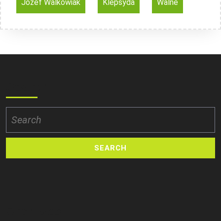
Józef Walkowiak
Klepsyda
Walne
Search
Search
for:
Archives