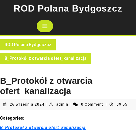
Skip
ROD Polana Bydgoszcz
to
content
Open
Button
ROD Polana Bydgoszcz
B_Protokół z otwarcia ofert_kanalizacja
B_Protokół z otwarcia
ofert_kanalizacja
26
admin
26 września 2024
|
admin
|
0 Comment
|
09:55
września
2024
Categories:
B_Protokół z otwarcia ofert_kanalizacja