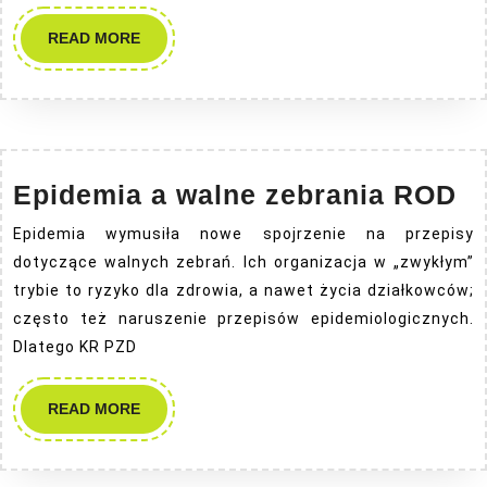
READ
READ MORE
MORE
E
Epidemia a walne zebrania ROD
a
Epidemia wymusiła nowe spojrzenie na przepisy
w
dotyczące walnych zebrań. Ich organizacja w „zwykłym”
ze
trybie to ryzyko dla zdrowia, a nawet życia działkowców;
R
często też naruszenie przepisów epidemiologicznych.
Dlatego KR PZD
READ
READ MORE
MORE