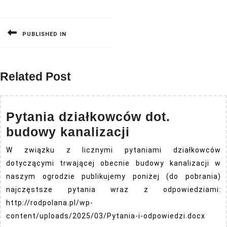
Nawigacja
wpisu
PUBLISHED IN
Related Post
Pytania działkowców dot.
Pytania
budowy kanalizacji
działkowców
W związku z licznymi pytaniami działkowców
dot.
dotyczącymi trwającej obecnie budowy kanalizacji w
budowy
naszym ogrodzie publikujemy poniżej (do pobrania)
kanalizacji
najczęstsze pytania wraz z odpowiedziami:
http://rodpolana.pl/wp-
content/uploads/2025/03/Pytania-i-odpowiedzi.docx