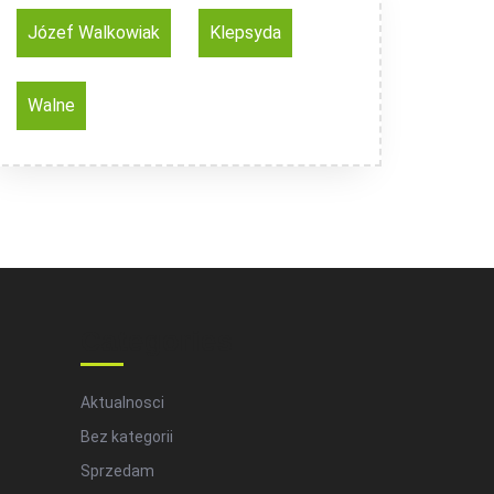
Józef Walkowiak
Klepsyda
Walne
Categories
Aktualnosci
Bez kategorii
Sprzedam