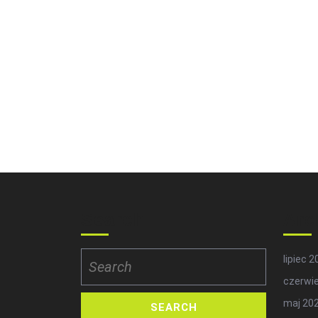
Search
Arc
Search
lipiec 
for:
czerwi
maj 20