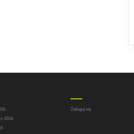
hives
Meta
2026
Zaloguj się
ec 2026
26