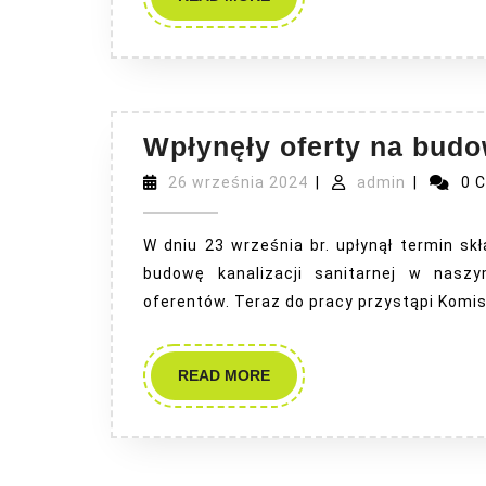
MORE
Wpłynęły oferty na budo
26
admin
26 września 2024
|
admin
|
0 
września
2024
W dniu 23 września br. upłynął termin s
budowę kanalizacji sanitarnej w nasz
oferentów. Teraz do pracy przystąpi Komis
READ
READ MORE
MORE