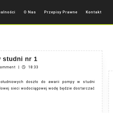
ualności
O Nas
Przepisy Prawne
Kontakt
Uwaga
studni nr 1
!
Comment
|
18:33
Awaria
pompy
południowych doszło do awarii pompy w studni
w
odowej sieci wodociągowej wodę będzie dostarczać
studni
nr
1