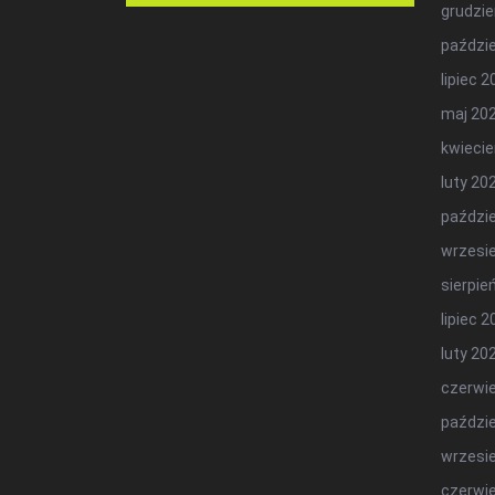
grudzie
paździe
lipiec 
maj 20
kwiecie
luty 20
paździe
wrzesi
sierpie
lipiec 
luty 20
czerwi
paździe
wrzesi
czerwi