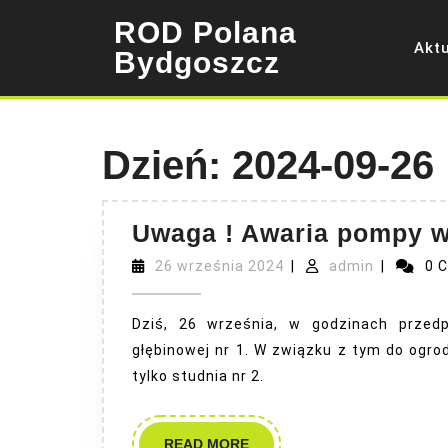
Skip
ROD Polana
to
Akt
content
Bydgoszcz
Dzień:
2024-09-26
Uwaga ! Awaria pompy w 
26
admin
26 września 2024
|
admin
|
0 
września
2024
Dziś, 26 września, w godzinach przed
głębinowej nr 1. W związku z tym do ogr
tylko studnia nr 2.
READ
READ MORE