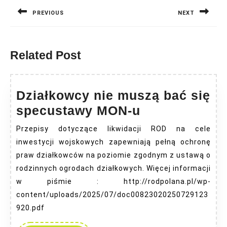
wpisu
PREVIOUS
NEXT
Previous
Next
post:
post:
Related Post
Działkowcy nie muszą bać się
Działkowcy
specustawy MON-u
nie
Przepisy dotyczące likwidacji ROD na cele
muszą
inwestycji wojskowych zapewniają pełną ochronę
bać
praw działkowców na poziomie zgodnym z ustawą o
się
rodzinnych ogrodach działkowych. Więcej informacji
w piśmie : http://rodpolana.pl/wp-
specustawy
content/uploads/2025/07/doc00823020250729123
MON-
920.pdf
u