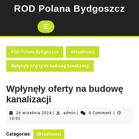
Skip
ROD Polana Bydgoszcz
to
content
Open
Button
ROD Polana Bydgoszcz
Aktualnosci
Wpłynęły oferty na budowę kanalizacji
Wpłynęły oferty na budowę
kanalizacji
26
admin
26 września 2024
|
admin
|
0 Comment
|
września
10:03
2024
Categories:
Aktualnosci