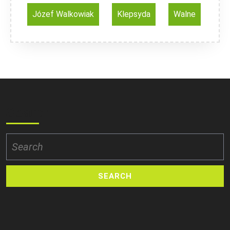
Józef Walkowiak
Klepsyda
Walne
Search
Search
for: