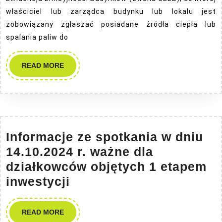
zgłoszenia
właściciel lub zarządca budynku lub lokalu jest
źródła
zobowiązany zgłaszać posiadane źródła ciepła lub
spalania paliw do
ciepła
READ
READ MORE
MORE
Informacje ze spotkania w dniu
14.10.2024 r. ważne dla
działkowców objętych 1 etapem
Informacje
inwestycji
ze
spotkania
READ
READ MORE