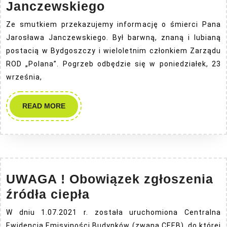
Pożegnanie
Janczewskiego
Pana
Ze smutkiem przekazujemy informację o śmierci Pana
Jarosława
Jarosława Janczewskiego. Był barwną, znaną i lubianą
Janczewskiego
postacią w Bydgoszczy i wieloletnim członkiem Zarządu
ROD „Polana”. Pogrzeb odbędzie się w poniedziałek, 23
września,
READ
READ MORE
MORE
UWAGA ! Obowiązek zgłoszenia
UWAGA
źródła ciepła
!
W dniu 1.07.2021 r. została uruchomiona Centralna
Obowiązek
Ewidencja Emisyjności Budynków (zwana CEEB), do której