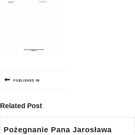
Nawigacja
wpisu
PUBLISHED IN
Related Post
Pożegnanie Pana Jarosława