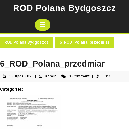
Skip
ROD Polana Bydgoszcz
to
content
Open
Button
ROD Polana Bydgoszcz
6_ROD_Polana_przedmiar
6_ROD_Polana_przedmiar
18
admin
18 lipca 2023
|
admin
|
0 Comment
|
00:45
lipca
2023
Categories: