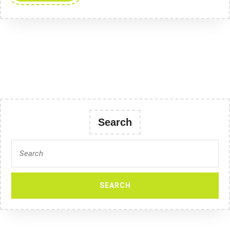
MORE
w
dniu
14.10.2024
r.
ważne
dla
działkowców
objętych
Search
1
etapem
Search
inwestycji
for: