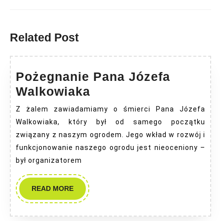
Previous
Next
post:
post:
Related Post
Pożegnanie Pana Józefa
Pożegnanie
Walkowiaka
Pana
Z żalem zawiadamiamy o śmierci Pana Józefa
Józefa
Walkowiaka, który był od samego początku
Walkowiaka
związany z naszym ogrodem. Jego wkład w rozwój i
funkcjonowanie naszego ogrodu jest nieoceniony –
był organizatorem
READ
READ MORE
MORE