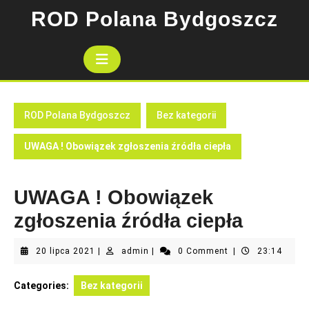
Skip
ROD Polana Bydgoszcz
to
content
Open
Button
ROD Polana Bydgoszcz
Bez kategorii
UWAGA ! Obowiązek zgłoszenia źródła ciepła
UWAGA ! Obowiązek
zgłoszenia źródła ciepła
20
admin
20 lipca 2021
|
admin
|
0 Comment
|
23:14
lipca
2021
Categories:
Bez kategorii