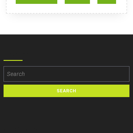
Search
Search
for:
Archives