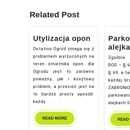
post:
Related Post
Utylizacja
Utylizacja opon
Parko
opon
alejk
Ostatnio Ogród zmaga się z
problemem wyrzuconych na
Zgodnie
teren śmietnika opon, dla
ROD – § 68
Ogrodu jest to zarówno
§ 69, a t
poważny, jak i kosztowy
każdej b
problem, a przecież jest na
ZABRO
to bardzo prosty sposób:
parkowan
każdy
alejkach.
READ
READ MORE
READ
MORE