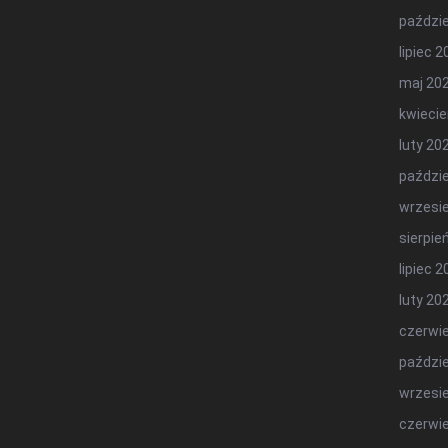
paździe
lipiec 
maj 20
kwiecie
luty 20
paździe
wrzesi
sierpie
lipiec 
luty 20
czerwi
paździe
wrzesi
czerwi