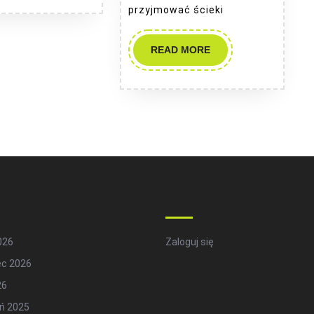
przyjmować ścieki
READ
READ MORE
MORE
hives
Meta
2026
Zaloguj się
ec 2026
26
ń 2025