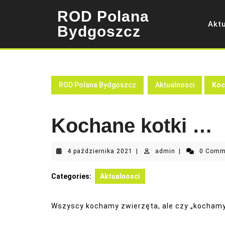
Skip
ROD Polana
to
Akt
content
Bydgoszcz
ROD Polana Bydgoszcz
Aktualnosci
Koc
Kochane kotki …
4
admin
4 października 2021
|
admin
|
0 Com
października
2021
Categories:
Aktualnosci
Wszyscy kochamy zwierzęta, ale czy „kochamy