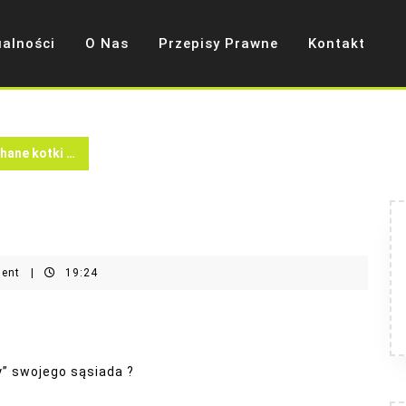
ualności
O Nas
Przepisy Prawne
Kontakt
hane kotki …
ment
|
19:24
” swojego sąsiada ?