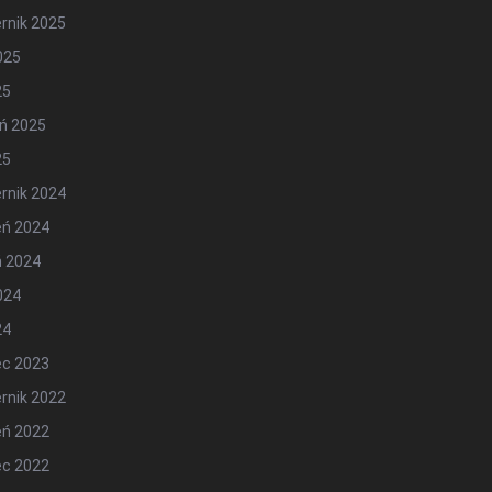
rnik 2025
2025
25
ń 2025
25
rnik 2024
eń 2024
ń 2024
2024
24
ec 2023
rnik 2022
eń 2022
ec 2022