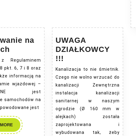
post:
wanie na
UWAGA
Parkowanie
ach
DZIAŁKOWCY
na
UWAGA
!!!
 z Regulaminem
alejkach
DZIAŁKOWCY
 pkt. 6, 7 i 8 oraz
Kanalizacja to nie śmietnik.
!!!
akże informacją na
Czego nie wolno wrzucać do
ramie wjazdowej –
kanalizacji Zewnętrzna
NIONE jest
instalacja kanalizacji
ie samochodów na
sanitarnej w naszym
Spowodowane jest
ogrodzie (Ø 160 mm w
alejkach) została
READ
zaprojektowana i
 MORE
MORE
wybudowana tak, żeby