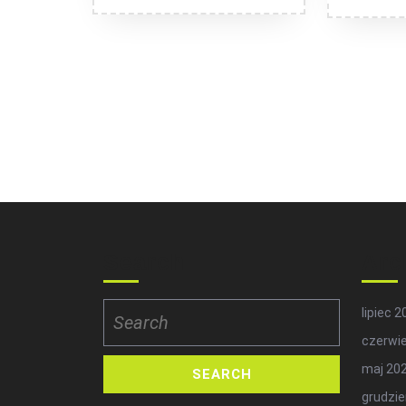
Search
Arc
Search
lipiec 
for:
czerwi
maj 20
grudzie