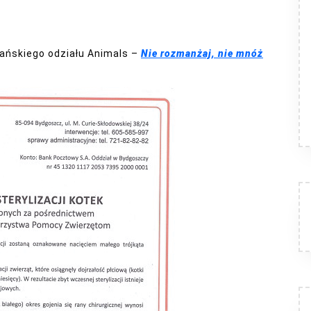
ańskiego odziału Animals –
Nie rozmanżaj, nie mnóż