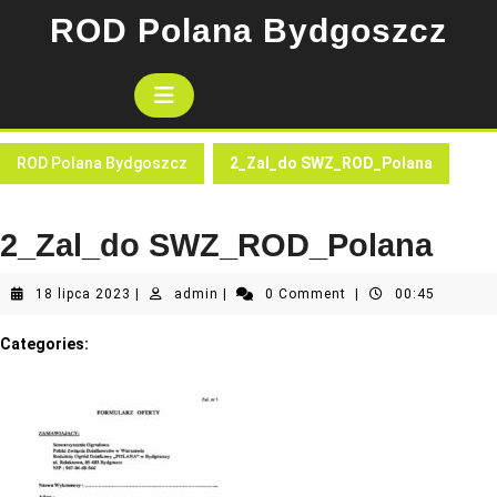
Skip
ROD Polana Bydgoszcz
to
content
Open
Button
ROD Polana Bydgoszcz
2_Zal_do SWZ_ROD_Polana
2_Zal_do SWZ_ROD_Polana
18
admin
18 lipca 2023
|
admin
|
0 Comment
|
00:45
lipca
2023
Categories: