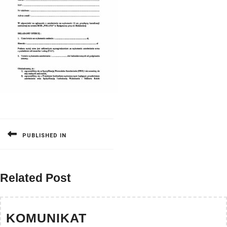
Nawigacja
wpisu
PUBLISHED IN
Related Post
KOMUNIKAT
KOMUNIKAT