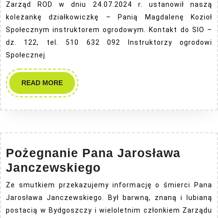
in
Zarząd ROD w dniu 24.07.2024 r. ustanowił naszą
og
koleżankę działkowiczkę – Panią Magdalenę Kozioł
Społecznym instruktorem ogrodowym. Kontakt do SIO –
dz. 122, tel. 510 632 092 Instruktorzy ogrodowi
Społecznej
READ
READ MORE
MORE
Pożegnanie Pana Jarosława
Pożegnanie
Janczewskiego
Pana
Ze smutkiem przekazujemy informację o śmierci Pana
Jarosława
Jarosława Janczewskiego. Był barwną, znaną i lubianą
Janczewskiego
postacią w Bydgoszczy i wieloletnim członkiem Zarządu