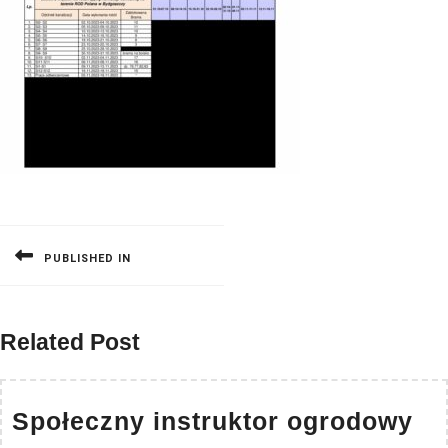
Nawigacja
wpisu
PUBLISHED IN
Related Post
Sp
Społeczny instruktor ogrodowy