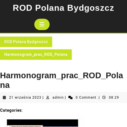
Skip
ROD Polana Bydgoszcz
to
content
Open
Button
ROD Polana Bydgoszcz
Harmonogram_prac_ROD_Polana
Harmonogram_prac_ROD_Pola
na
21
admin
21 września 2023
|
admin
|
0 Comment
|
08:29
września
2023
Categories: