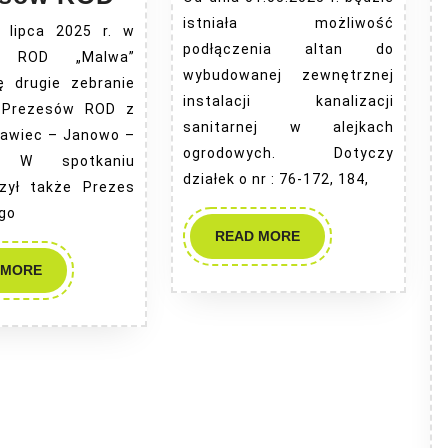
zebranie
istniała możliwość
 lipca 2025 r. w
Kolegium
podłączenia altan do
ie ROD „Malwa”
wybudowanej zewnętrznej
iego
Prezesów
ę drugie zebranie
instalacji kanalizacji
ROD
 Prezesów ROD z
sanitarnej w alejkach
ławiec – Janowo –
ogrodowych. Dotyczy
. W spotkaniu
działek o nr : 76-172, 184,
czył także Prezes
go
READ
READ MORE
MORE
READ
 MORE
MORE