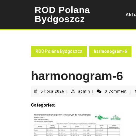
Skip
ROD Polana
to
Akt
content
Bydgoszcz
ROD Polana Bydgoszcz
harmonogram-6
harmonogram-6
5
admin
5 lipca 2026
|
admin
|
0 Comment
|
lipca
2026
Categories: