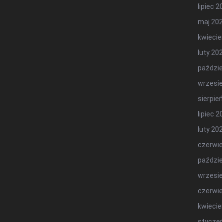
lipiec 
maj 20
kwiecie
luty 20
paździe
wrzesi
sierpie
lipiec 
luty 20
czerwi
paździe
wrzesi
czerwi
kwiecie
stycze