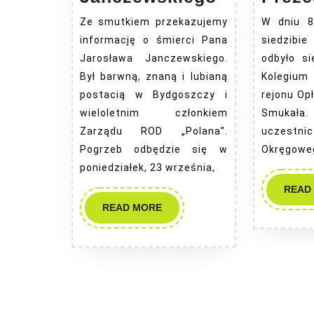
Pana
Ze smutkiem przekazujemy
W dniu 8
Jarosława
informację o śmierci Pana
siedzib
Janczewsk
Jarosława Janczewskiego.
odbyło si
Był barwną, znaną i lubianą
Kolegium
postacią w Bydgoszczy i
rejonu Op
wieloletnim członkiem
Smukała
Zarządu ROD „Polana”.
uczestni
Pogrzeb odbędzie się w
Okręgowe
poniedziałek, 23 września,
READ
READ
READ MORE
MORE