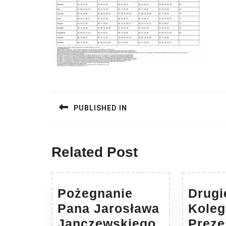
Nawigacja
wpisu
PUBLISHED IN
Related Post
Pożegnanie
Drugi
Pana Jarosława
Kole
Pożegnani
Janczewskiego
Prez