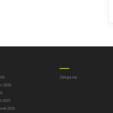
hives
Meta
2026
Zaloguj się
ec 2026
26
ń 2025
rnik 2025