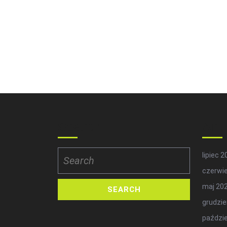
Search
Arc
Search
lipiec 
for:
czerwi
maj 20
grudzie
paździe