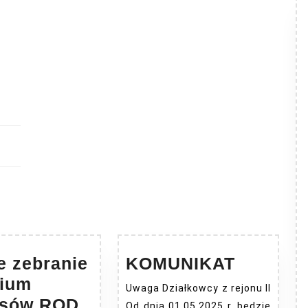
KOMUNI
e zebranie
KOMUNIKAT
gium
Uwaga Działkowcy z rejonu II
e
Drugie
esów ROD
Od dnia 01.05.2025 r. będzie