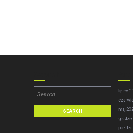
Search
Arc
Search
lipiec 
for:
czerwi
maj 20
grudzie
paździe