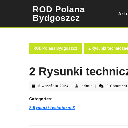
Skip
ROD Polana
to
Akt
content
Bydgoszcz
ROD Polana Bydgoszcz
2 Rysunki techniczn
2 Rysunki technic
8
admin
8 września 2024
|
admin
|
0 Commen
września
2024
Categories:
2 Rysunki techniczne3
Nawigacja