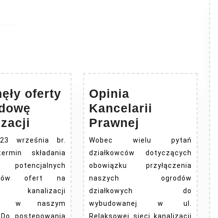
ęły oferty
Opinia
udowę
Kancelarii
Wpłynęły
Opinia
zacji
Prawnej
oferty
Kancelarii
23 września br.
Wobec wielu pytań
na
Prawnej
termin składania
działkowców dotyczących
budowę
potencjalnych
obowiązku przyłączenia
kanalizacji
wców ofert na
naszych ogrodów
 kanalizacji
działkowych do
rnej w naszym
wybudowanej w ul.
. Do postępowania
Relaksowej sieci kanalizacji