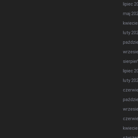
lipiec 
maj 20
kwiecie
luty 20
paździe
wrzesi
sierpie
lipiec 
luty 20
czerwi
paździe
wrzesi
czerwi
kwiecie
stycze