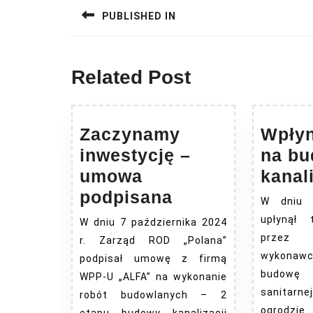
wpisu
PUBLISHED IN
Related Post
Zaczynamy
Wpłyn
inwestycję –
na b
umowa
kanali
Zaczynamy
podpisana
W dniu 
inwestycję
upłynął 
W dniu 7 października 2024
–
przez 
r. Zarząd ROD „Polana”
umowa
wykona
podpisał umowę z firmą
budowę
podpisana
WPP-U „ALFA” na wykonanie
sanita
robót budowlanych – 2
ogrodzie
etapu budowy kanalizacji