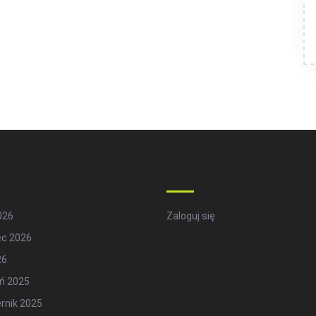
hives
Meta
2026
Zaloguj się
ec 2026
26
ń 2025
rnik 2025