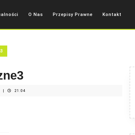
ualności
O Nas
Przepisy Prawne
Kontakt
e3
zne3
t
|
21:04