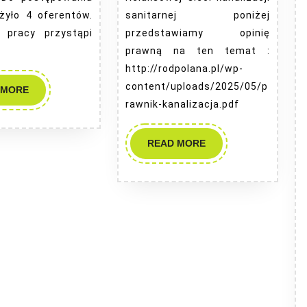
żyło 4 oferentów.
sanitarnej poniżej
 pracy przystąpi
przedstawiamy opinię
prawną na ten temat :
http://rodpolana.pl/wp-
content/uploads/2025/05/p
READ
 MORE
MORE
rawnik-kanalizacja.pdf
READ
READ MORE
MORE