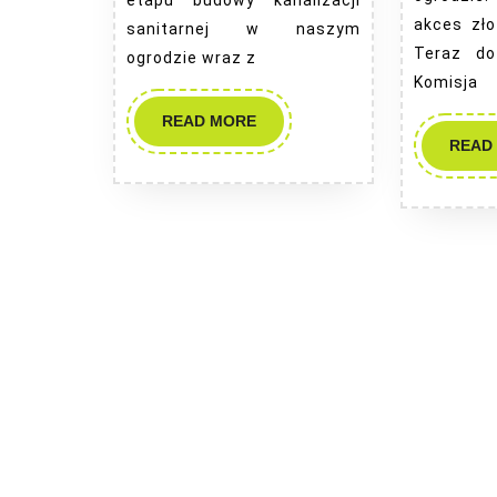
akces zło
sanitarnej w naszym
Teraz do
ogrodzie wraz z
Komisja
READ
READ MORE
MORE
READ