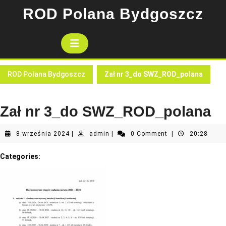
Skip
ROD Polana Bydgoszcz
to
content
Open
Button
ROD Polana Bydgoszcz
Zał nr 3_do SWZ_ROD_polana
Zał nr 3_do SWZ_ROD_polana
8
admin
8 września 2024
|
admin
|
0 Comment
|
20:28
września
2024
Categories: