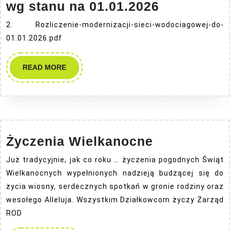
Rozliczeni
wg stanu na 01.01.2026
finansowe
2. Rozliczenie-modernizacji-sieci-wodociagowej-do-
inwestycji
01.01.2026.pdf
wg
stanu
READ
READ MORE
MORE
na
01.01.2026
Życzenia
Życzenia Wielkanocne
Wielkanocn
Już tradycyjnie, jak co roku … życzenia pogodnych Świąt
Wielkanocnych wypełnionych nadzieją budzącej się do
życia wiosny, serdecznych spotkań w gronie rodziny oraz
wesołego Alleluja. Wszystkim Działkowcom życzy Zarząd
ROD