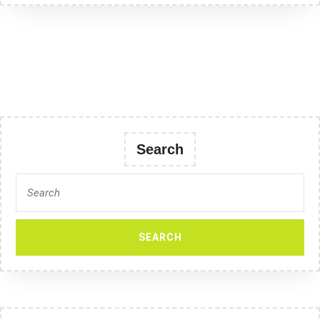
–
Smukała
Search
Search
for: