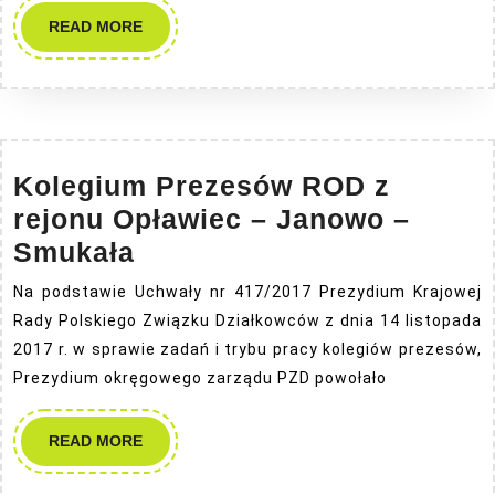
READ
READ MORE
MORE
Kolegium Prezesów ROD z
rejonu Opławiec – Janowo –
Kolegium
Smukała
Prezesów
Na podstawie Uchwały nr 417/2017 Prezydium Krajowej
ROD
Rady Polskiego Związku Działkowców z dnia 14 listopada
z
2017 r. w sprawie zadań i trybu pracy kolegiów prezesów,
rejonu
Prezydium okręgowego zarządu PZD powołało
Opławiec
READ
READ MORE
–
MORE
Janowo