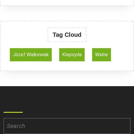
Tag Cloud
Józef Walkowiak
Klepsyda
Walne
Search
Search
for: