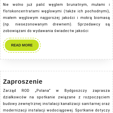
praw
Nie wolno już palić węglem brunatnym, mułami i
ogra
flotokoncentratami węglowymi (także ich pochodnymi),
smo
miałem węglowym najgorszej jakości i mokrą biomasą
(np. niesezonowanym drewnem). Sprzedawcy są
zobowiązani do wydawania świadectw jakości
READ
READ MORE
MORE
Zaproszenie
Zaproszenie
Zarząd ROD „Polana” w Bydgoszczy zaprasza
działkowców na spotkanie związane z rozpoczęciem
budowy zewnętrznej instalacji kanalizacji sanitarnej oraz
modernizacji instalacji wodociągowej. Spotkanie dotyczy