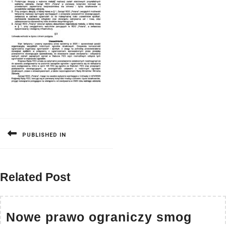
Nawigacja
wpisu
PUBLISHED IN
Related Post
Now
Nowe prawo ograniczy smog