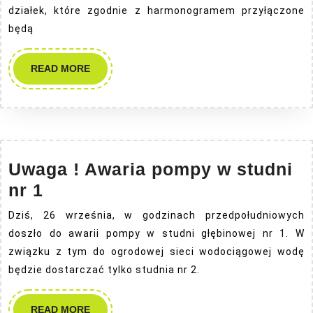
działek, które zgodnie z harmonogramem przyłączone
będą
READ
READ MORE
MORE
Uwaga ! Awaria pompy w studni
Uwaga
nr 1
!
Dziś, 26 września, w godzinach przedpołudniowych
Awaria
doszło do awarii pompy w studni głębinowej nr 1. W
pompy
związku z tym do ogrodowej sieci wodociągowej wodę
w
będzie dostarczać tylko studnia nr 2.
studni
READ
READ MORE