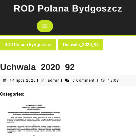
Skip
ROD Polana Bydgoszcz
to
content
Open
Button
ROD Polana Bydgoszcz
Uchwala_2020_92
Uchwala_2020_92
14
admin
14 lipca 2020
|
admin
|
0 Comment
|
13:08
lipca
2020
Categories: