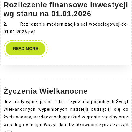
Rozliczenie finansowe inwestycji
Rozliczeni
wg stanu na 01.01.2026
finansowe
2. Rozliczenie-modernizacji-sieci-wodociagowej-do-
inwestycji
01.01.2026.pdf
wg
stanu
READ
READ MORE
MORE
na
01.01.2026
Życzenia
Życzenia Wielkanocne
Wielkanocn
Już tradycyjnie, jak co roku … życzenia pogodnych Świąt
Wielkanocnych wypełnionych nadzieją budzącej się do
życia wiosny, serdecznych spotkań w gronie rodziny oraz
wesołego Alleluja. Wszystkim Działkowcom życzy Zarząd