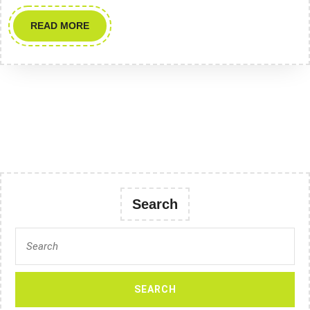
sanitarnej
READ
READ MORE
MORE
Search
Search
for: