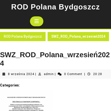
Skip
ROD Polana Bydgoszcz
to
content
Open
Button
ROD Polana Bydgoszcz
SWZ_ROD_Polana_wrzesień2024
SWZ_ROD_Polana_wrzesień202
4
8
admin
8 września 2024
|
admin
|
0 Comment
|
20:28
września
2024
Categories: