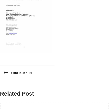
Nawigacja
wpisu
PUBLISHED IN
Related Post