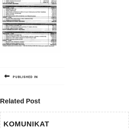
Nawigacja
wpisu
PUBLISHED IN
Related Post
KOMUNIKAT
KOMUNIKAT