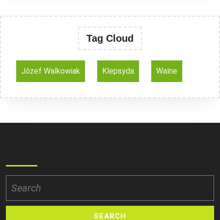
Tag Cloud
Józef Walkowiak
Klepsyda
Walne
Search
Search
for: