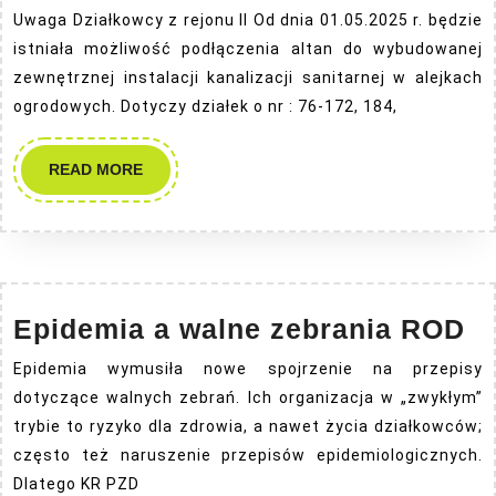
Uwaga Działkowcy z rejonu II Od dnia 01.05.2025 r. będzie
istniała możliwość podłączenia altan do wybudowanej
zewnętrznej instalacji kanalizacji sanitarnej w alejkach
ogrodowych. Dotyczy działek o nr : 76-172, 184,
READ
READ MORE
MORE
E
Epidemia a walne zebrania ROD
a
Epidemia wymusiła nowe spojrzenie na przepisy
w
dotyczące walnych zebrań. Ich organizacja w „zwykłym”
ze
trybie to ryzyko dla zdrowia, a nawet życia działkowców;
R
często też naruszenie przepisów epidemiologicznych.
Dlatego KR PZD