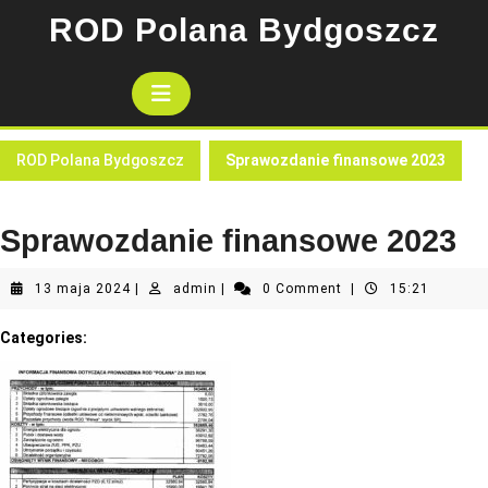
Skip
ROD Polana Bydgoszcz
to
content
Open
Button
ROD Polana Bydgoszcz
Sprawozdanie finansowe 2023
Sprawozdanie finansowe 2023
13
admin
13 maja 2024
|
admin
|
0 Comment
|
15:21
maja
2024
Categories: