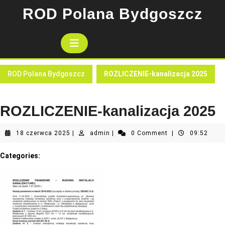
Skip
ROD Polana Bydgoszcz
to
content
Open
Button
ROD Polana Bydgoszcz
ROZLICZENIE-kanalizacja 2025
ROZLICZENIE-kanalizacja 2025
18
admin
18 czerwca 2025
|
admin
|
0 Comment
|
09:52
czerwca
2025
Categories: