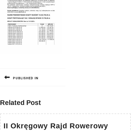
Nawigacja
wpisu
PUBLISHED IN
Related Post
II
II Okręgowy Rajd Rowerowy