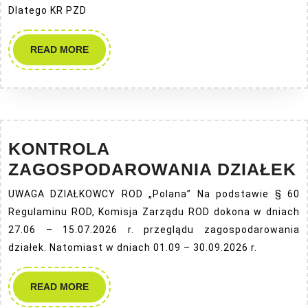
Dlatego KR PZD
READ
READ MORE
MORE
KONTROLA
ZAGOSPODAROWANIA DZIAŁEK
UWAGA DZIAŁKOWCY ROD „Polana” Na podstawie § 60
D
Regulaminu ROD, Komisja Zarządu ROD dokona w dniach
27.06 – 15.07.2026 r. przeglądu zagospodarowania
działek. Natomiast w dniach 01.09 – 30.09.2026 r.
READ
READ MORE
MORE