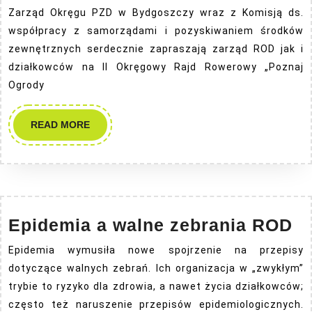
Okrę
Zarząd Okręgu PZD w Bydgoszczy wraz z Komisją ds.
Rajd
współpracy z samorządami i pozyskiwaniem środków
Rowe
zewnętrznych serdecznie zapraszają zarząd ROD jak i
działkowców na II Okręgowy Rajd Rowerowy „Poznaj
Ogrody
READ
READ MORE
MORE
E
Epidemia a walne zebrania ROD
a
Epidemia wymusiła nowe spojrzenie na przepisy
w
dotyczące walnych zebrań. Ich organizacja w „zwykłym”
ze
trybie to ryzyko dla zdrowia, a nawet życia działkowców;
R
często też naruszenie przepisów epidemiologicznych.