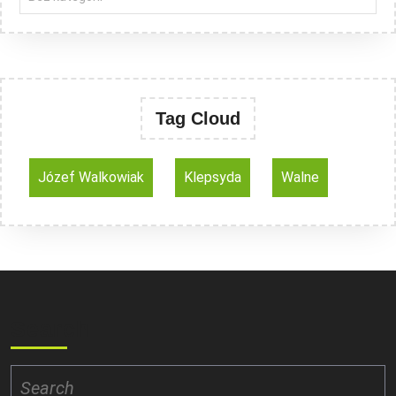
Tag Cloud
Józef Walkowiak
Klepsyda
Walne
Search
Search
for: