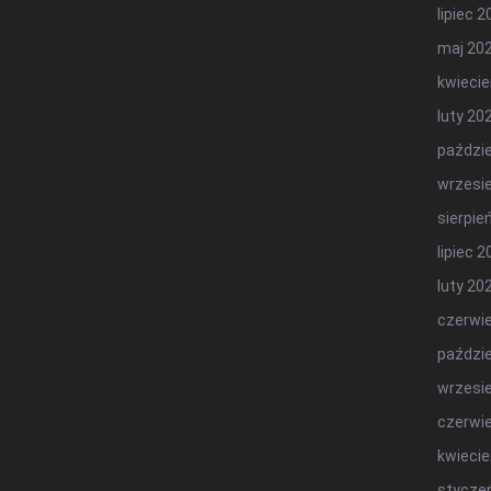
lipiec 
maj 20
kwiecie
luty 20
paździe
wrzesi
sierpie
lipiec 
luty 20
czerwi
paździe
wrzesi
czerwi
kwiecie
stycze