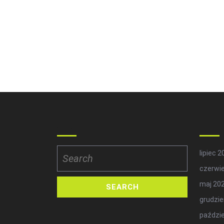
Search
Arc
Search
lipiec 
for:
czerwi
maj 20
grudzie
paździe