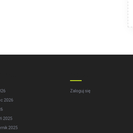
hives
Meta
2026
Zaloguj się
ec 2026
26
ń 2025
rnik 2025