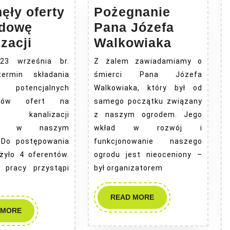
ęły oferty
Pożegnanie
udowę
Pana Józefa
Wpłynęły
Pożegna
zacji
Walkowiaka
oferty
Pana
23 września br.
Z żalem zawiadamiamy o
na
Józefa
termin składania
śmierci Pana Józefa
budowę
Walkowi
potencjalnych
Walkowiaka, który był od
kanalizacji
wców ofert na
samego początku związany
 kanalizacji
z naszym ogrodem. Jego
rnej w naszym
wkład w rozwój i
. Do postępowania
funkcjonowanie naszego
żyło 4 oferentów.
ogrodu jest nieoceniony –
 pracy przystąpi
był organizatorem
READ
READ MORE
MORE
READ
 MORE
MORE