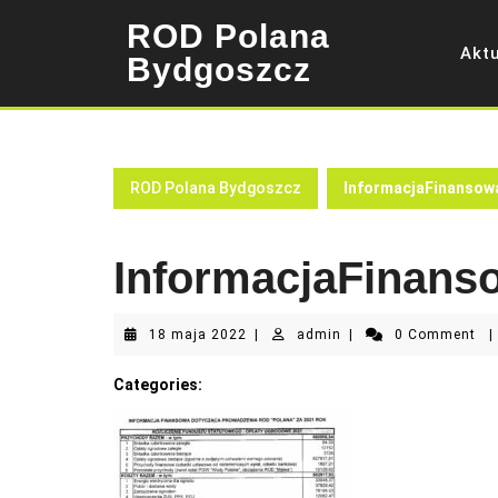
Skip
ROD Polana
to
Akt
content
Bydgoszcz
ROD Polana Bydgoszcz
InformacjaFinansow
InformacjaFinans
18
admin
18 maja 2022
|
admin
|
0 Comment
|
maja
2022
Categories: