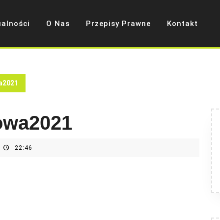
ualności
O Nas
Przepisy Prawne
Kontakt
a2021
owa2021
22:46