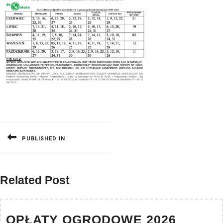
Nawigacja
wpisu
PUBLISHED IN
Related Post
OPŁAT
OPŁATY OGRODOWE 2026