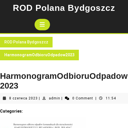
Skip
ROD Polana Bydgoszcz
to
content
Open
Button
ROD Polana Bydgoszcz
HarmonogramOdbioruOdpadow2023
HarmonogramOdbioruOdpadow
2023
8
admin
8 czerwca 2023
|
admin
|
0 Comment
|
11:54
czerwca
2023
Categories: