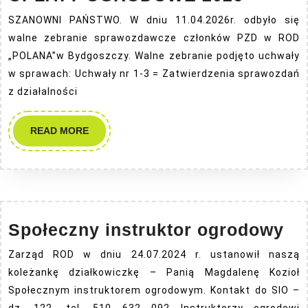
OGRO
SZANOWNI PAŃSTWO. W dniu 11.04.2026r. odbyło się
2026
walne zebranie sprawozdawcze członków PZD w ROD
„POLANA”w Bydgoszczy. Walne zebranie podjęto uchwały
w sprawach: Uchwały nr 1-3 = Zatwierdzenia sprawozdań
z działalności
READ
READ MORE
MORE
Sp
Społeczny instruktor ogrodowy
in
Zarząd ROD w dniu 24.07.2024 r. ustanowił naszą
og
koleżankę działkowiczkę – Panią Magdalenę Kozioł
Społecznym instruktorem ogrodowym. Kontakt do SIO –