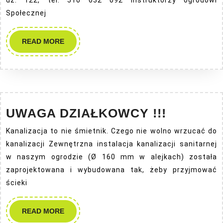
dz. 122, tel. 510 632 092 Instruktorzy ogrodowi
Społecznej
READ
READ MORE
MORE
UWAGA
UWAGA DZIAŁKOWCY !!!
DZIAŁK
Kanalizacja to nie śmietnik. Czego nie wolno wrzucać do
!!!
kanalizacji Zewnętrzna instalacja kanalizacji sanitarnej
w naszym ogrodzie (Ø 160 mm w alejkach) została
zaprojektowana i wybudowana tak, żeby przyjmować
ścieki
READ
READ MORE
MORE