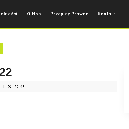
ualności
O Nas
Przepisy Prawne
Kontakt
22
t
|
22:43