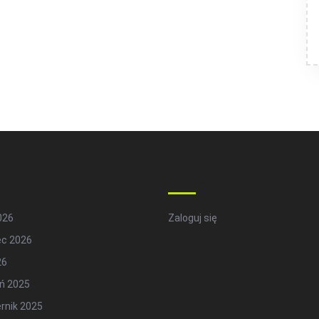
hives
Meta
2026
Zaloguj się
ec 2026
26
ń 2025
rnik 2025