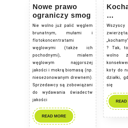
Nowe prawo
Kocha
Nowe
Koc
ograniczy smog
…
prawo
kot
Nie wolno już palić węglem
Wszys
ograniczy
…
brunatnym, mułami i
zwierz
smog
flotokoncentratami
„kochamy
węglowymi (także ich
? Tak, t
pochodnymi), miałem
wolno 
węglowym najgorszej
konsekwe
jakości i mokrą biomasą (np.
koty do 
niesezonowanym drewnem).
działki, g
Sprzedawcy są zobowiązani
się
do wydawania świadectw
jakości
READ
READ
READ MORE
MORE