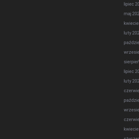
lipiec 
maj 20
kwiecie
luty 20
paździe
wrzesi
sierpie
lipiec 
luty 20
czerwi
paździe
wrzesi
czerwi
kwiecie
stycze