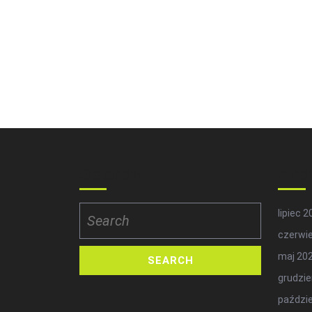
Search
Arc
Search
lipiec 
for:
czerwi
maj 20
grudzie
paździe