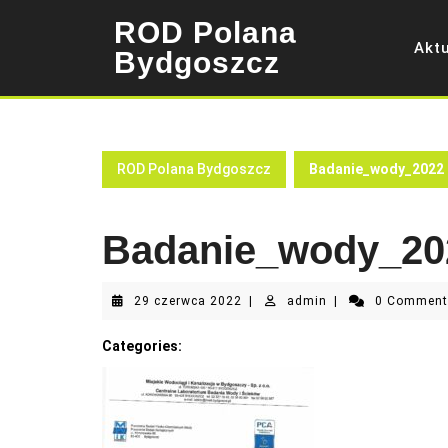
Skip
ROD Polana
to
Akt
content
Bydgoszcz
ROD Polana Bydgoszcz
Badanie_wody_2022
Badanie_wody_20
29
admin
29 czerwca 2022
|
admin
|
0 Commen
czerwca
2022
Categories: