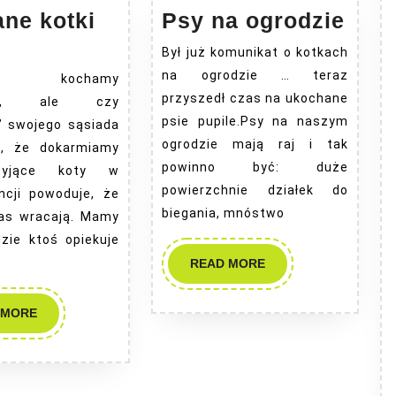
Psy
ne kotki
Psy na ogrodzie
hane
na
Był już komunikat o kotkach
ki
ogro
na ogrodzie … teraz
cy kochamy
przyszedł czas na ukochane
ęta, ale czy
psie pupile.Psy na naszym
” swojego sąsiada
ogrodzie mają raj i tak
o, że dokarmiamy
powinno być: duże
żyjące koty w
powierzchnie działek do
ncji powoduje, że
biegania, mnóstwo
nas wracają. Mamy
dzie ktoś opiekuje
READ
READ MORE
MORE
READ
 MORE
MORE