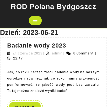
Skip
ROD Polana Bydgoszcz
to
content
Open
Button
Dzień:
2023-06-21
Badanie
Badanie wody 2023
wody
21
admin
21 czerwca 2023
|
admin
|
0 Comment
|
czerwca
2023
22:47
2023
Jak, co roku Zarząd zlecił badanie wody na naszym
ogrodzie i również, jak co roku mamy przyjemość
poinformować, że jakość wody jest bez zarzutu.
Tutaj można znaleźć wyniki badań.
READ