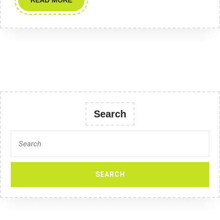
READ MORE
MORE
Search
Search
for: