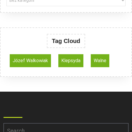
Tag Cloud
Józef Walkowiak
Klepsyda
Walne
Search
Search