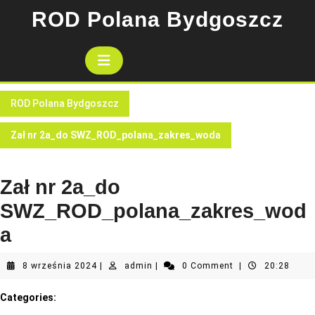
Skip
ROD Polana Bydgoszcz
to
content
Open
Button
ROD Polana Bydgoszcz
Zał nr 2a_do SWZ_ROD_polana_zakres_woda
Zał nr 2a_do
SWZ_ROD_polana_zakres_wod
a
8
admin
8 września 2024
|
admin
|
0 Comment
|
20:28
września
2024
Categories: