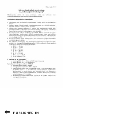
Nawigacja
wpisu
PUBLISHED IN