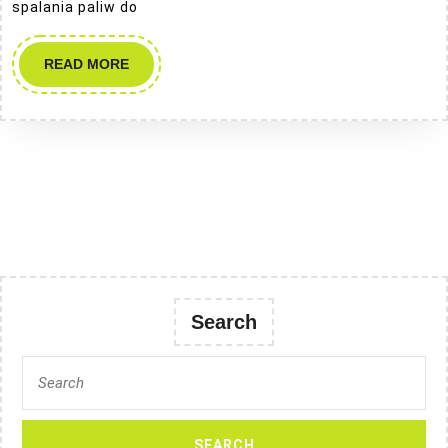
spalania paliw do
ciepła
READ
READ MORE
MORE
Search
Search
for: