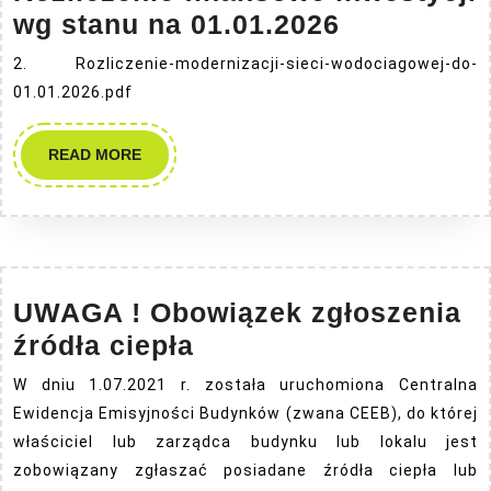
Rozliczeni
wg stanu na 01.01.2026
finansowe
2. Rozliczenie-modernizacji-sieci-wodociagowej-do-
inwestycji
01.01.2026.pdf
wg
stanu
READ
READ MORE
MORE
na
01.01.2026
UWAGA ! Obowiązek zgłoszenia
UWAGA
źródła ciepła
!
W dniu 1.07.2021 r. została uruchomiona Centralna
Obowiązek
Ewidencja Emisyjności Budynków (zwana CEEB), do której
zgłoszenia
właściciel lub zarządca budynku lub lokalu jest
źródła
zobowiązany zgłaszać posiadane źródła ciepła lub