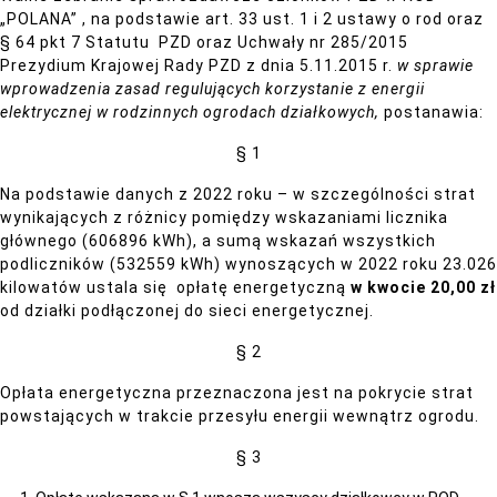
„POLANA” , na podstawie art. 33 ust. 1 i 2 ustawy o rod oraz
§ 64 pkt 7 Statutu PZD oraz Uchwały nr 285/2015
Prezydium Krajowej Rady PZD z dnia 5.11.2015 r.
w sprawie
wprowadzenia zasad regulujących korzystanie z energii
elektrycznej w rodzinnych ogrodach działkowych,
postanawia:
§ 1
Na podstawie danych z 2022 roku – w szczególności strat
wynikających z różnicy pomiędzy wskazaniami licznika
głównego (606896 kWh), a sumą wskazań wszystkich
podliczników (532559 kWh) wynoszących w 2022 roku 23.026
kilowatów ustala się opłatę energetyczną
w kwocie 20,00 zł
od działki podłączonej do sieci energetycznej.
§ 2
Opłata energetyczna przeznaczona jest na pokrycie strat
powstających w trakcie przesyłu energii wewnątrz ogrodu.
§ 3