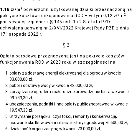
2
1,18 zł/m
powierzchni użytkowanej działki przeznaczoną na
2
pokrycie kosztów funkcjonowania ROD – w tym 0,12 zł/m
partycypacji zgodnie z § 145 ust. 1 i 2 Statutu PZD
uchwalona uchwałą nr 2/XVI/2022 Krajowej Rady PZD z dnia
17 listopada 2022 r.
§ 2
Opłata ogrodowa przeznaczona jest na pokrycie kosztów
funkcjonowania ROD w 2023 roku w szczególności na:
opłaty za dostawę energii elektrycznej dla ogrodu w kwocie
33.600,00 zł,
pobór i dostawę wody w kwocie 42.000,00 zł,
zarządzanie ogrodem i całoroczne prowadzenie biura w kwocie
99.733,30 zł,
ubezpieczenia, podatki i inne opłaty publicznoprawne w kwocie
19.547,33 zł,
utrzymanie porządku i czystości, remonty i konserwację,
usuwane skutków awarii infrastruktury ogrodowej 76.600,00 zł,
działalność organizacyjną w kwocie 73.000,00 zł,