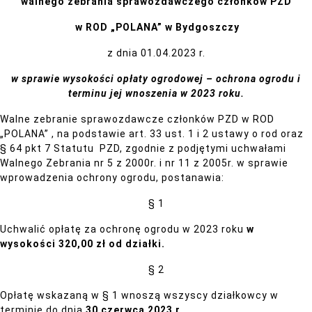
walnego zebrania sprawozdawczego członków PZD
w ROD „POLANA” w Bydgoszczy
z dnia 01.04.2023 r.
w sprawie wysokości opłaty ogrodowej – ochrona ogrodu
i
terminu jej wnoszenia w 2023 roku.
Walne zebranie sprawozdawcze członków PZD w ROD
„POLANA” , na podstawie art. 33 ust. 1 i 2 ustawy o rod oraz
§ 64 pkt 7 Statutu PZD, zgodnie z podjętymi uchwałami
Walnego Zebrania nr 5 z 2000r. i nr 11 z 2005r. w sprawie
wprowadzenia ochrony ogrodu, postanawia:
§ 1
Uchwalić opłatę za ochronę ogrodu w 2023 roku
w
wysokości 320,00 zł od działki.
§ 2
Opłatę wskazaną w § 1 wnoszą wszyscy działkowcy w
terminie do dnia
30 czerwca 2023 r
.