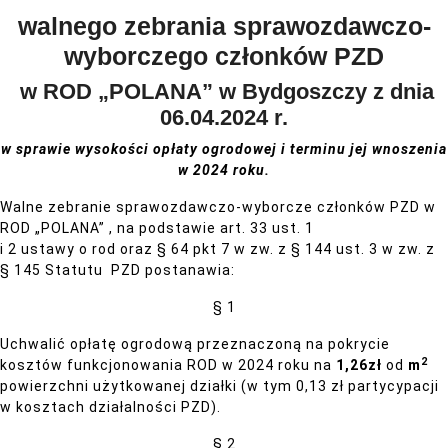
walnego zebrania sprawozdawczo-
wyborczego członków PZD
w ROD „POLANA” w Bydgoszczy z dnia
06.04.2024 r.
w sprawie wysokości opłaty ogrodowej i terminu jej wnoszenia
w 2024 roku.
Walne zebranie sprawozdawczo-wyborcze członków PZD w
ROD „POLANA” , na podstawie art. 33 ust. 1
i 2 ustawy o rod oraz § 64 pkt 7 w zw. z § 144 ust. 3 w zw. z
§ 145 Statutu PZD postanawia:
§ 1
Uchwalić opłatę ogrodową przeznaczoną na pokrycie
2
kosztów funkcjonowania ROD w 2024 roku na
1,26zł
od
m
powierzchni użytkowanej działki (w tym 0,13 zł partycypacji
w kosztach działalności PZD).
§ 2