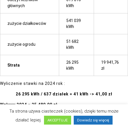
głównych
kWh
541 039
zużycie działkowców
kWh
51 682
zużycie ogrodu
kWh
26 295
19 941,76
Strata
kWh
zł
Wyliczenie stawki na 2024 rok :
26 295 kWh / 637 działek = 41 kWh -> 41,00 zł
Wpływy 2024 = 25 480,00 zł
Ta strona używa ciasteczek (cookies), dzięki temu może
Niedobór roku 2023 = 3 951,76 zł
działać lepiej.
AKCEPTUJE
Dowiedz się więcej
Opłata energetyczna bieżąca = 21 528,24 zł