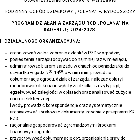
Stowarzyszenie ogrodowe w Warszawie
RODZINNY OGRÓD DZIAŁKOWY „POLANA” w BYDGOSZCZY
PROGRAM DZIAŁANIA ZARZĄDU ROD „POLANA”
NA
KADENCJĘ 2024-2028.
I. DZIAŁALNOŚĆ ORGANIZACYJNA:
organizować walne zebrania członków PZD w ogrodzie,
posiedzenia zarządu odbywać co najmniej raz w miesiącu,
administrować biurem zarządu w dniach od poniedziałku do
00
00
czwartku w godz. 9
-14
, a w nim min. prowadzić
dokumentację ogrodu, działek i zarządu, naliczać opłaty i
monitorować dokonane wpłaty za działkę i zużyty prąd,
egzekwować zaległości w opłatach oraz analizować zużycie
energii elektrycznej
i wody, prowadzić korespondencję oraz systematycznie
archiwizować i brakować dokumenty, zgodnie z przepisami KR
PZD.
racjonalnie gospodarować zgromadzonymi środkami
finansowymi ogrodu,
przygotowywać dokumentację dot. przeniesienia praw do