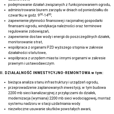
podejmowanie działań związanych z funkcjonowaniem ogrodu,
administrowanie biurem zarządu w dniach od poniedziałku do
00
00
czwartku w godz. 9
-14
,
zapewnienie płynności finansowej i racjonalnej gospodarki
finansami ogrodu, windykacja należności oraz terminowe
regulowanie zobowiązań,
zapewnienie dostaw wody i energii do poszczególnych działek,
monitorowanie strat,
współpraca z organami PZD wyższego stopnia w zakresie
działalności statutowe,
współpraca z urzędem miasta i innymi organami w zakresie
prawnym i ustawodawczym.
II. DZIAŁALNOŚĆ INWESTYCYJNO-REMONTOWA w tym:
bieżąca analiza stanu infrastruktury i urządzeń ogrodu,
przeprowadzenie zaplanowanych inwestycji, w tym budowa
2200 mb sieci kanalizacyjnej z przyłączami do działek,
modernizacja (wymiana) 2200 mb sieci wodociągowej, montaż
systemu nadzoru w stacji uzdatniania wody.
niezwłoczne usuwanie skutków powstałych awarii,