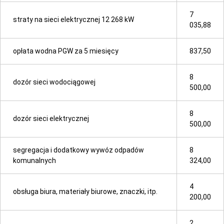
7
straty na sieci elektrycznej 12 268 kW
035,88
opłata wodna PGW za 5 miesięcy
837,50
8
dozór sieci wodociągowej
500,00
8
dozór sieci elektrycznej
500,00
segregacja i dodatkowy wywóz odpadów
8
komunalnych
324,00
4
obsługa biura, materiały biurowe, znaczki, itp.
200,00
2