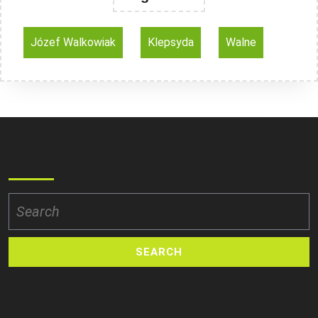
Józef Walkowiak
Klepsyda
Walne
Search
Search
for: