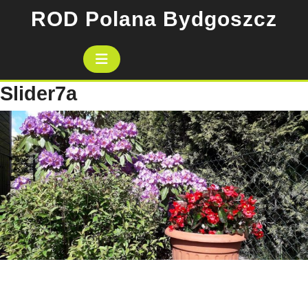
Skip
ROD Polana Bydgoszcz
to
content
Open
Button
Slider7a